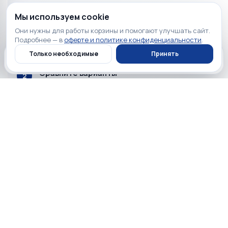
Мы используем cookie
Определите задачу
1
Они нужны для работы корзины и помогают улучшать сайт.
Для дома, работы, поездок, игр или повседневного
Подробнее — в
оферте и политике конфиденциальности
.
использования нужны разные характеристики.
Только необходимые
Принять
Главная
Каталог
Профиль
Корзина
Сравните варианты
2
Оцените не только бренд и цену, но и
совместимость, комплектацию, размеры и
ключевые функции.
Проверьте условия
3
Перед заказом уточните наличие, срок гарантии и
удобный способ получения конкретного товара.
Проверка
Проверяем товар и комплектацию до передачи заказа.
Гарантия