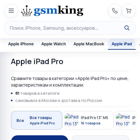
Перейти к содержимому
Поиск по каталогу
Apple iPhone
Apple Watch
Apple MacBook
Apple iPad
Apple iPad Pro
Сравните товары в категории «Apple iPad Pro» по цене,
характеристикам и комплектации.
81
товаров в каталоге
самовывоз в Москве и доставка по России
Все товары
iPad Pro 13" M5
iPad
Все
Apple iPad Pro
16 товаров
25 