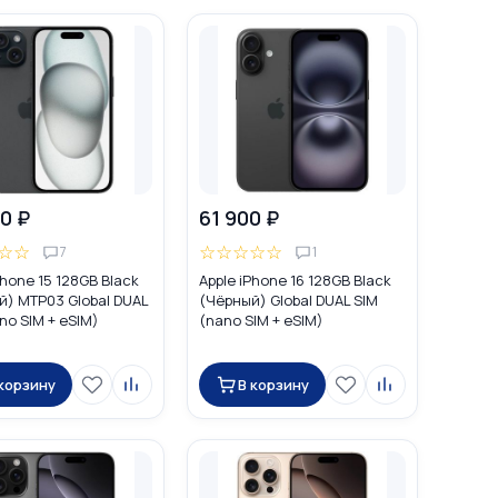
0 ₽
61 900 ₽
☆
☆
☆
☆
☆
☆
☆
7
1
Phone 15 128GB Black
Apple iPhone 16 128GB Black
й) MTP03 Global DUAL
(Чёрный) Global DUAL SIM
no SIM + eSIM)
(nano SIM + eSIM)
 корзину
В корзину