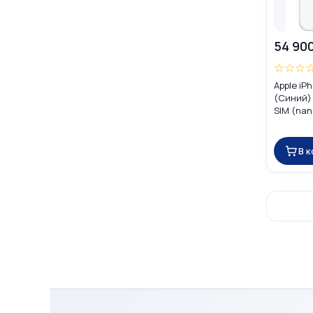
54 90
☆
☆
☆
Apple iP
(Синий) 
SIM (nan
В 