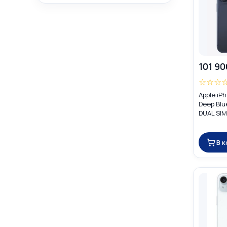
101 90
☆
☆
☆
Apple iP
Deep Blu
DUAL SIM
В 