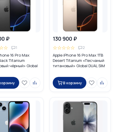
00 ₽
130 900 ₽
☆
☆
☆
☆
☆
☆
☆
1
2
Phone 16 Pro Max
Apple iPhone 16 Pro Max 1TB
lack Titanium
Desert Titanium «Песчаный
овый чёрный» Global
титановый» Global DUAL SIM
M (nano SIM + eSIM)
(nano SIM + eSIM)
 корзину
В корзину