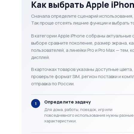
Как выбрать Apple iPho
Сначала определите сценарий использования, 
Так проще отсеять лишние функции и выбрать т
В категории Apple iPhone собраны актуальные
выборе сравните поколение, размер экрана, к
пользователей, а линейки Pro и Pro Max — тем
дисплей.
В карточках товаров указаны доступные цвета,
проверьте формат SIM, регион поставки и комп
отправка по России.
Определите задачу
1
Для дома, работы, поездок, игр или
повседневного использования нужны разные
характеристики.