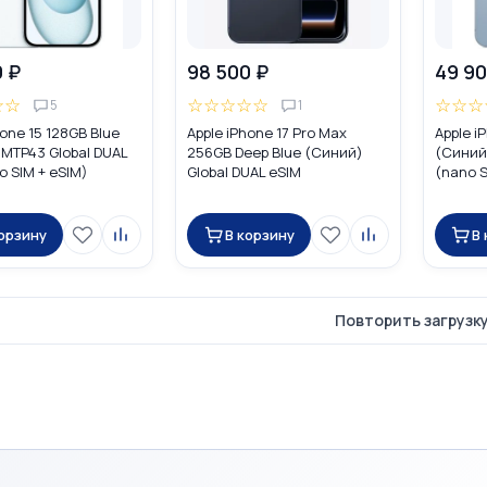
0 ₽
98 500 ₽
49 90
☆
☆
☆
☆
☆
☆
☆
☆
☆
☆
5
1
hone 15 128GB Blue
Apple iPhone 17 Pro Max
Apple i
MTP43 Global DUAL
256GB Deep Blue (Синий)
(Синий)
o SIM + eSIM)
Global DUAL eSIM
(nano S
корзину
В корзину
В
Повторить загрузк