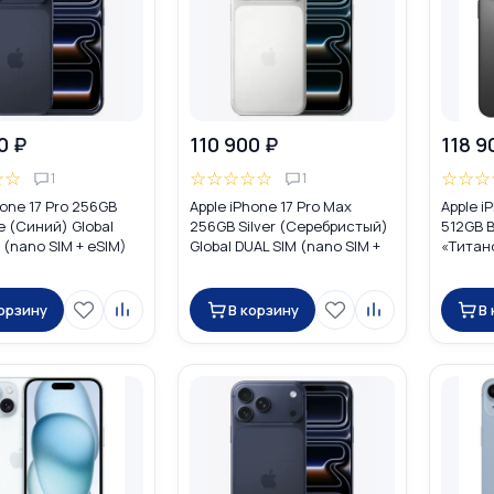
0 ₽
110 900 ₽
118 9
☆
☆
☆
☆
☆
☆
☆
☆
☆
☆
1
1
hone 17 Pro 256GB
Apple iPhone 17 Pro Max
Apple i
e (Синий) Global
256GB Silver (Серебристый)
512GB B
 (nano SIM + eSIM)
Global DUAL SIM (nano SIM +
«Титан
eSIM)
DUAL SI
корзину
В корзину
В