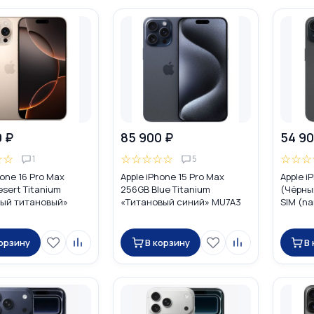
0 ₽
85 900 ₽
54 90
☆
☆
☆
☆
☆
☆
☆
☆
☆
☆
1
5
hone 16 Pro Max
Apple iPhone 15 Pro Max
Apple i
sert Titanium
256GB Blue Titanium
(Чёрны
ый титановый»
«Титановый синий» MU7A3
SIM (na
UAL SIM (nano SIM +
Global DUAL SIM (nano SIM +
eSIM)
корзину
В корзину
В