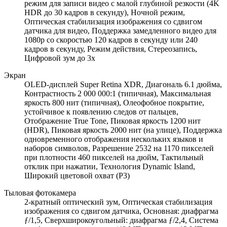
режим для записи видео с малой глубиной резкости (4K
HDR до 30 кадров в секунду), Ночной режим,
Оптическая стабилизация изображения со сдвигом
датчика для видео, Поддержка замедленного видео для
1080p со скоростью 120 кадров в секунду или 240
кадров в секунду, Режим действия, Стереозапись,
Цифровой зум до 3x
Экран
OLED-дисплей Super Retina XDR, Диагональ 6.1 дюйма,
Контрастность 2 000 000:1 (типичная), Максимальная
яркость 800 нит (типичная), Олеофобное покрытие,
устойчивое к появлению следов от пальцев,
Отображение True Tone, Пиковая яркость 1200 нит
(HDR), Пиковая яркость 2000 нит (на улице), Поддержка
одновременного отображения нескольких языков и
наборов символов, Разрешение 2532 на 1170 пикселей
при плотности 460 пикселей на дюйм, Тактильный
отклик при нажатии, Технология Dynamic Island,
Широкий цветовой охват (P3)
Тыловая фотокамера
2-кратный оптический зум, Оптическая стабилизация
изображения со сдвигом датчика, Основная: диафрагма
ƒ/1,5, Сверхширокоугольный: диафрагма ƒ/2,4, Система