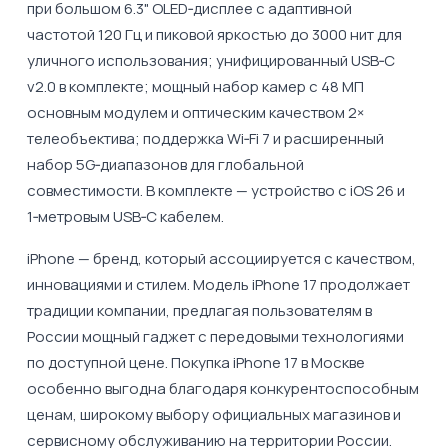
при большом 6.3" OLED‑дисплее с адаптивной
частотой 120 Гц и пиковой яркостью до 3000 нит для
уличного использования; унифицированный USB‑C
v2.0 в комплекте; мощный набор камер с 48 МП
основным модулем и оптическим качеством 2×
телеобъектива; поддержка Wi‑Fi 7 и расширенный
набор 5G‑диапазонов для глобальной
совместимости. В комплекте — устройство с iOS 26 и
1‑метровым USB‑C кабелем.
iPhone — бренд, который ассоциируется с качеством,
инновациями и стилем. Модель iPhone 17 продолжает
традиции компании, предлагая пользователям в
России мощный гаджет с передовыми технологиями
по доступной цене. Покупка iPhone 17 в Москве
особенно выгодна благодаря конкурентоспособным
ценам, широкому выбору официальных магазинов и
сервисному обслуживанию на территории России.