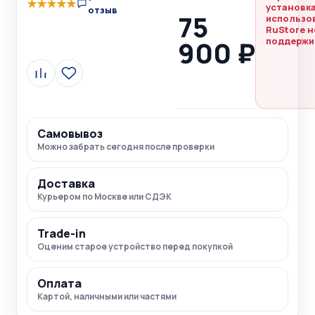
★
★
★
★
★
установка
отзыв
75
использо
RuStore н
900 ₽
поддержи
Сравнить
В
избранное
Самовывоз
Можно забрать сегодня после проверки
Доставка
Курьером по Москве или СДЭК
Trade-in
Оценим старое устройство перед покупкой
Оплата
Картой, наличными или частями