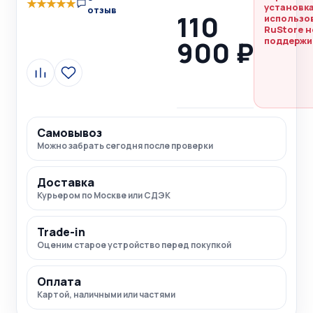
★
★
★
★
★
установка
отзыв
110
использо
RuStore н
900 ₽
поддержи
Сравнить
В
избранное
Самовывоз
Можно забрать сегодня после проверки
Доставка
Курьером по Москве или СДЭК
Trade-in
Оценим старое устройство перед покупкой
Оплата
Картой, наличными или частями