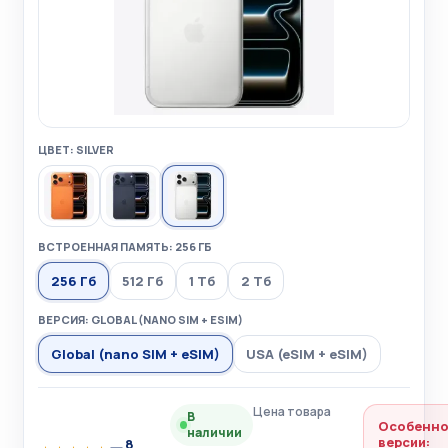
ЦВЕТ: SILVER
ВСТРОЕННАЯ ПАМЯТЬ: 256 ГБ
256 Гб
512 Гб
1 Тб
2 Тб
ВЕРСИЯ: GLOBAL (NANO SIM + ESIM)
Global (nano SIM + eSIM)
USA (eSIM + eSIM)
Цена товара
В
Особенно
наличии
версии:
8