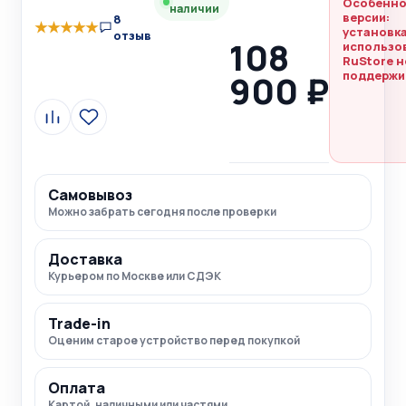
Особенно
наличии
версии:
8
★
★
★
★
★
установка
отзыв
108
использо
RuStore н
900 ₽
поддержи
Сравнить
В
избранное
Самовывоз
Можно забрать сегодня после проверки
Доставка
Курьером по Москве или СДЭК
Trade-in
Оценим старое устройство перед покупкой
Оплата
Картой, наличными или частями