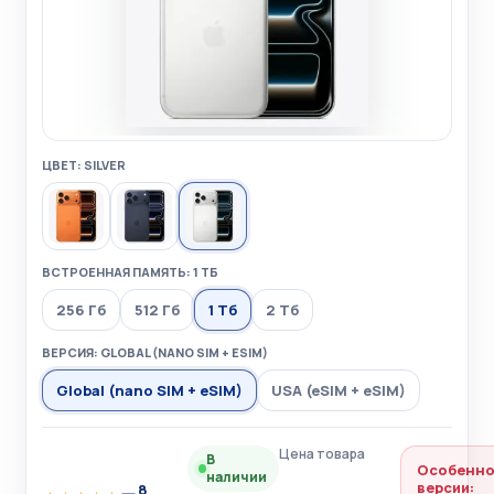
ЦВЕТ: SILVER
ВСТРОЕННАЯ ПАМЯТЬ: 1 ТБ
256 Гб
512 Гб
1 Тб
2 Тб
ВЕРСИЯ: GLOBAL (NANO SIM + ESIM)
Global (nano SIM + eSIM)
USA (eSIM + eSIM)
Цена товара
В
Особенно
наличии
версии:
8