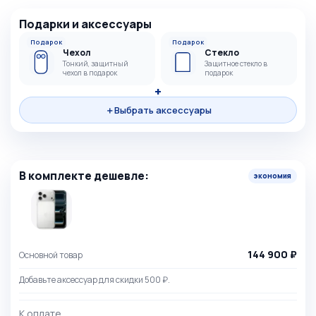
Подарки и аксессуары
Подарок
Подарок
Чехол
Стекло
Тонкий, защитный
Защитное стекло в
чехол в подарок
подарок
+
＋
Выбрать аксессуары
=
В комплекте дешевле:
экономия
144 900 ₽
Основной товар
Добавьте аксессуар для скидки 500 ₽.
К оплате