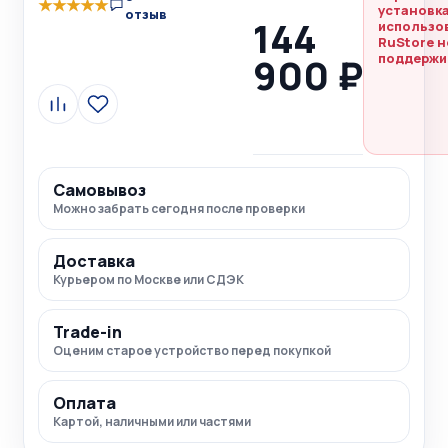
★
★
★
★
★
установка
отзыв
144
использо
RuStore н
900 ₽
поддержи
Сравнить
В
избранное
Самовывоз
Можно забрать сегодня после проверки
Доставка
Курьером по Москве или СДЭК
Trade-in
Оценим старое устройство перед покупкой
Оплата
Картой, наличными или частями