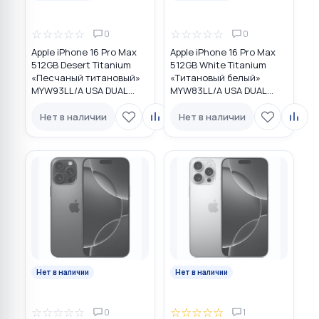
☆
☆
☆
☆
☆
☆
☆
☆
☆
☆
0
0
Apple iPhone 16 Pro Max
Apple iPhone 16 Pro Max
512GB Desert Titanium
512GB White Titanium
«Песчаный титановый»
«Титановый белый»
MYW93LL/A USA DUAL
MYW83LL/A USA DUAL
eSIM
eSIM
Нет в наличии
Нет в наличии
Нет в наличии
Нет в наличии
☆
☆
☆
☆
☆
☆
☆
☆
☆
☆
0
1