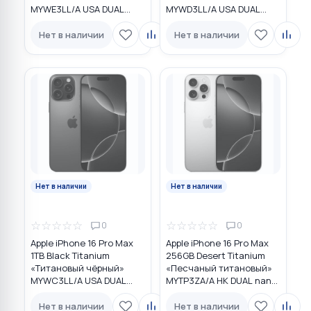
MYWE3LL/A USA DUAL
MYWD3LL/A USA DUAL
eSIM
eSIM
Нет в наличии
Нет в наличии
Нет в наличии
Нет в наличии
☆
☆
☆
☆
☆
☆
☆
☆
☆
☆
0
0
Apple iPhone 16 Pro Max
Apple iPhone 16 Pro Max
1TB Black Titanium
256GB Desert Titanium
«Титановый чёрный»
«Песчаный титановый»
MYWC3LL/A USA DUAL
MYTP3ZA/A HK DUAL nano
eSIM
SIM
Нет в наличии
Нет в наличии