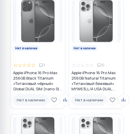
Нет в наличии
Нет в наличии
☆
☆
☆
☆
☆
☆
☆
☆
☆
☆
1
0
Apple iPhone 16 Pro Max
Apple iPhone 16 Pro Max
256GB Black Titanium
256GB Natural Titanium
«Титановый чёрный»
«Tитановый бежевый»
Global DUAL SIM (nano SIM
MYW63LL/A USA DUAL
+ eSIM)
eSIM
Нет в наличии
Нет в наличии