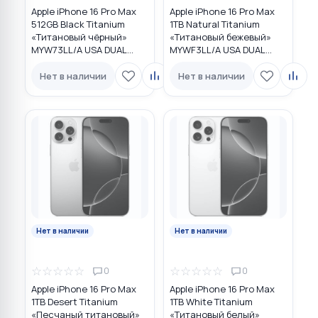
Apple iPhone 16 Pro Max
Apple iPhone 16 Pro Max
512GB Black Titanium
1TB Natural Titanium
«Титановый чёрный»
«Tитановый бежевый»
MYW73LL/A USA DUAL
MYWF3LL/A USA DUAL
eSIM
eSIM
Нет в наличии
Нет в наличии
Нет в наличии
Нет в наличии
☆
☆
☆
☆
☆
☆
☆
☆
☆
☆
0
0
Apple iPhone 16 Pro Max
Apple iPhone 16 Pro Max
1TB Desert Titanium
1TB White Titanium
«Песчаный титановый»
«Титановый белый»