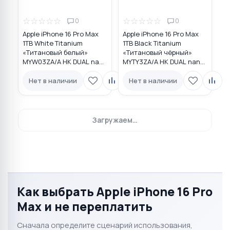
☆
☆
☆
☆
☆
☆
☆
☆
☆
☆
0
0
Apple iPhone 16 Pro Max
Apple iPhone 16 Pro Max
1TB White Titanium
1TB Black Titanium
«Титановый белый»
«Титановый чёрный»
MYW03ZA/A HK DUAL nano
MYTY3ZA/A HK DUAL nano
SIM
SIM
Нет в наличии
Нет в наличии
Загружаем…
Как выбрать Apple iPhone 16 Pro
Max и не переплатить
Сначала определите сценарий использования,