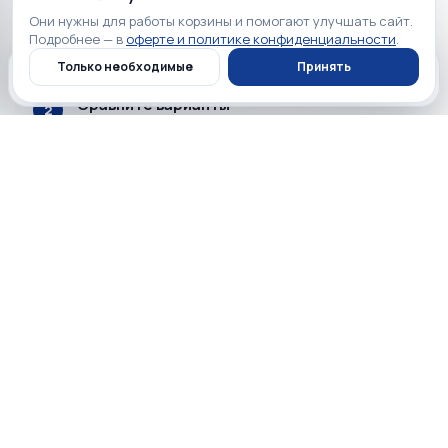
Определите задачу
1
Они нужны для работы корзины и помогают улучшать сайт.
Для дома, работы, поездок, игр или повседневного
Подробнее — в
оферте и политике конфиденциальности
.
использования нужны разные характеристики.
Только необходимые
Принять
Главная
Каталог
Профиль
Корзина
Сравните варианты
2
Оцените не только бренд и цену, но и
совместимость, комплектацию, размеры и
ключевые функции.
Проверьте условия
3
Перед заказом уточните наличие, срок гарантии и
удобный способ получения конкретного товара.
Проверка
Проверяем товар и комплектацию до передачи заказа.
Гарантия
Точный срок указан в карточке выбранного товара.