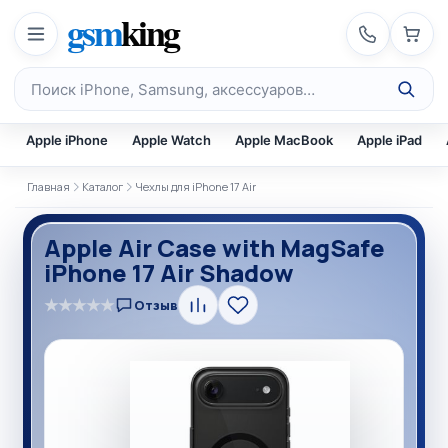
Перейти к содержимому
gsm
king
Поиск по каталогу
Apple iPhone
Apple Watch
Apple MacBook
Apple iPad
Главная
Каталог
Чехлы для iPhone 17 Air
Apple Air Case with MagSafe
iPhone 17 Air Shadow
★
★
★
★
★
Отзыв
Сравнить
В
избранное