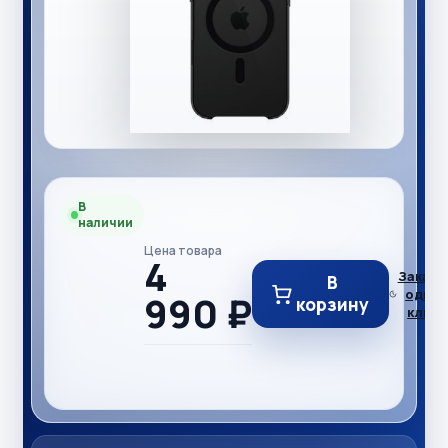
В
наличии
Цена товара
4
Заказ в
В
один
990 ₽
корзину
клик