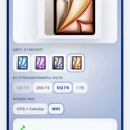
ЦВЕТ: STARLIGHT
ВСТРОЕННАЯ ПАМЯТЬ: 512 ГБ
128 Гб
256 Гб
512 Гб
1 Тб
МОДЕМ: WIFI
GPS + Cellular
WiFi
В