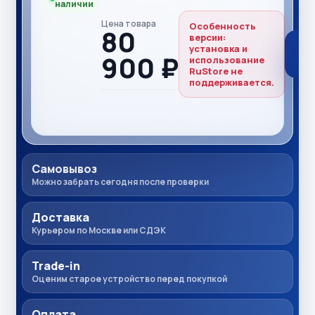
наличии
Цена товара
Особенность
80
версии:
установка и
900 ₽
использование
RuStore не
поддерживается.
Самовывоз
Можно забрать сегодня после проверки
Доставка
Курьером по Москве или СДЭК
Trade-in
Оценим старое устройство перед покупкой
Оплата