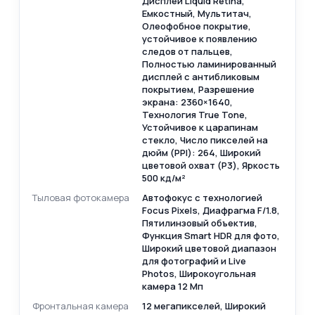
Дисплей Liquid Retina,
Емкостный, Мультитач,
Олеофобное покрытие,
устойчивое к появлению
следов от пальцев,
Полностью ламинированный
дисплей c антибликовым
покрытием, Разрешение
экрана: 2360×1640,
Технология True Tone,
Устойчивое к царапинам
стекло, Число пикселей на
дюйм (PPI): 264, Широкий
цветовой охват (P3), Яркость
500 кд/м²
Тыловая фотокамера
Автофокус с технологией
Focus Pixels, Диафрагма F/1.8,
Пятилинзовый объектив,
Функция Smart HDR для фото,
Широкий цветовой диапазон
для фотографий и Live
Photos, Широкоугольная
камера 12 Мп
Фронтальная камера
12 мегапикселей, Широкий