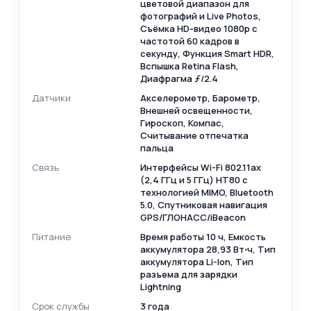
цветовой диапазон для
фотографий и Live Photos,
Съёмка HD‑видео 1080p с
частотой 60 кадров в
секунду, Функция Smart HDR,
Вспышка Retina Flash,
Диафрагма ƒ/2.4
Датчики
Акселерометр, Барометр,
Внешней освещенности,
Гироскоп, Компас,
Считывание отпечатка
пальца
Связь
Интерфейсы Wi-Fi 802.11ax
(2,4 ГГц и 5 ГГц) HT80 с
технологией MIMO, Bluetooth
5.0, Спутниковая навигация
GPS/ГЛОНАСС/iBeacon
Питание
Время работы 10 ч, Емкость
аккумулятора 28,93 Вт⋅ч, Тип
аккумулятора Li-Ion, Тип
разъема для зарядки
Lightning
Срок службы
3 года