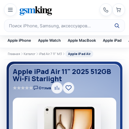
Перейти к содержимому
gsm
king
Поиск по каталогу
Apple iPhone
Apple Watch
Apple MacBook
Apple iPad
Главная
Каталог
iPad Air 7 11" M3
Apple iPad Air
Apple iPad Air 11" 2025 512GB
Wi-Fi Starlight
★
★
★
★
★
Отзыв
Сравнить
В
избранное