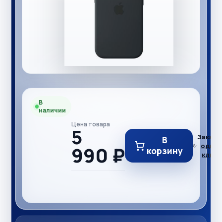
В
наличии
Цена товара
5
Заказ в
В
один
990 ₽
корзину
клик