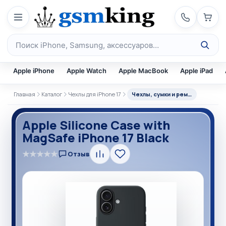
Перейти к содержимому
Поиск по каталогу
Apple iPhone
Apple Watch
Apple MacBook
Apple iPad
Главная
Каталог
Чехлы для iPhone 17
Чехлы, сумки и ремни
Apple Silicone Case with
MagSafe iPhone 17 Black
★
★
★
★
★
Отзыв
Сравнить
В
избранное