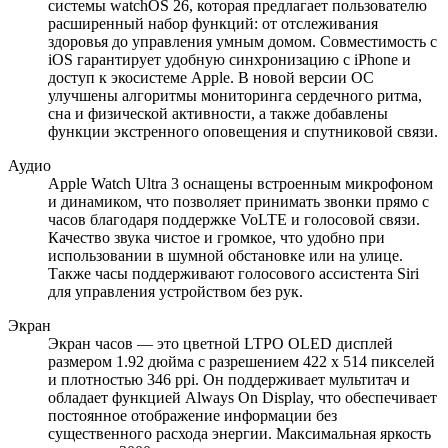
системы watchOS 26, которая предлагает пользователю
расширенный набор функций: от отслеживания
здоровья до управления умным домом. Совместимость с
iOS гарантирует удобную синхронизацию с iPhone и
доступ к экосистеме Apple. В новой версии ОС
улучшены алгоритмы мониторинга сердечного ритма,
сна и физической активности, а также добавлены
функции экстренного оповещения и спутниковой связи.
Аудио
Apple Watch Ultra 3 оснащены встроенным микрофоном
и динамиком, что позволяет принимать звонки прямо с
часов благодаря поддержке VoLTE и голосовой связи.
Качество звука чистое и громкое, что удобно при
использовании в шумной обстановке или на улице.
Также часы поддерживают голосового ассистента Siri
для управления устройством без рук.
Экран
Экран часов — это цветной LTPO OLED дисплей
размером 1.92 дюйма с разрешением 422 x 514 пикселей
и плотностью 346 ppi. Он поддерживает мультитач и
обладает функцией Always On Display, что обеспечивает
постоянное отображение информации без
существенного расхода энергии. Максимальная яркость