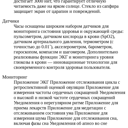
достигает 3000 нит, что гарантирует отличную
читаемость даже на ярком солнце. Стекло из сапфира
защищает экран от царапин и повреждений.
Датчики
Часы оснащены широким набором датчиков для
мониторинга состояния здоровья и окружающей среды:
пульсометром, датчиком кислорода в крови (SpO2),
датчиком артериального давления, термометром (с
точностью до 0.01˚), акселерометром, барометром,
гироскопом, компасом и шагомером. Дополнительно
реализованы функции ЭКГ и мониторинга уровня
глюкозы в крови — инновационные технологии для
своевременного контроля здоровья пользователя.
Мониторинг
Приложение ЭКГ Приложение отслеживания цикла с
ретроспективной оценкой овуляции Приложение для
измерения частоты сердечных сокращений Уведомления
о высокой и низкой частоте сердечных сокращений
Уведомления о нерегулярном ритме Приложение для
приема лекарств Приложение для медитации с
отслеживанием состояния ума Приложение для
измерения шума Приложение для отслеживания сна,
включая фазы сна Уведомления об апноэ во сне