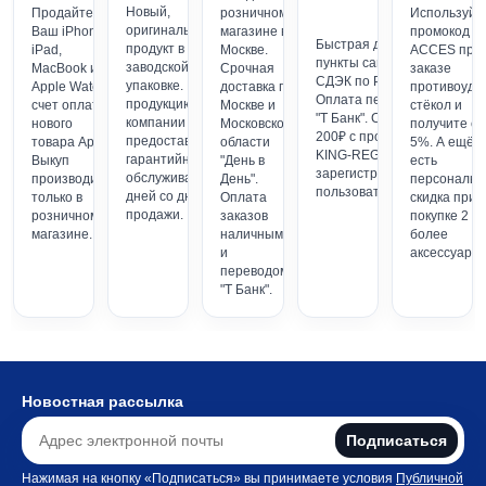
Новый,
Продайте
розничном
Используйт
оригинальный
Ваш iPhone,
магазине в
промокод K
Быстрая доставка в
продукт в
iPad,
Москве.
ACCES при
пункты самовывоза
заводской
MacBook или
Срочная
заказе
СДЭК по России.
упаковке. На всю
Apple Watch в
доставка по
противоуда
Оплата переводом
продукцию
счет оплаты
Москве и
стёкол и
"Т Банк". Скидка
компании JSK
нового
Московской
получите ск
200₽ с промокодом
предоставляется
товара Apple.
области
5%. А ещё у
KING-REGION (для
гарантийное
Выкуп
"День в
есть
зарегистрированных
обслуживание 14
производится
День".
персональн
пользователей)
дней со дня
только в
Оплата
скидка при
продажи.
розничном
заказов
покупке 2 и
магазине.
наличными
более
и
аксессуаров
переводом
"Т Банк".
Новостная рассылка
Подписаться
Нажимая на кнопку «Подписаться» вы принимаете условия
Публичной