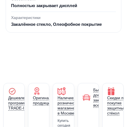
Полностью закрывает дисплей
Характеристики
Закалённое стекло, Олеофобное покрытие
Быстрая
доставка
Дешевле по
Оригинальная
Наличие в
Скидки пр
заказа по
программе
продукция JSK
розничном
покупке
всей России
TRADE-IN
магазине
защитных
в Москве
стёкол
Купить
сегодня