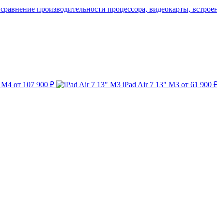
 сравнение производительности процессора, видеокарты, встрое
" M4
от 107 900 ₽
iPad Air 7 13" M3
от 61 900 