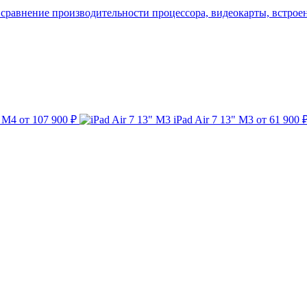
 сравнение производительности процессора, видеокарты, встрое
" M4
от 107 900 ₽
iPad Air 7 13" M3
от 61 900 