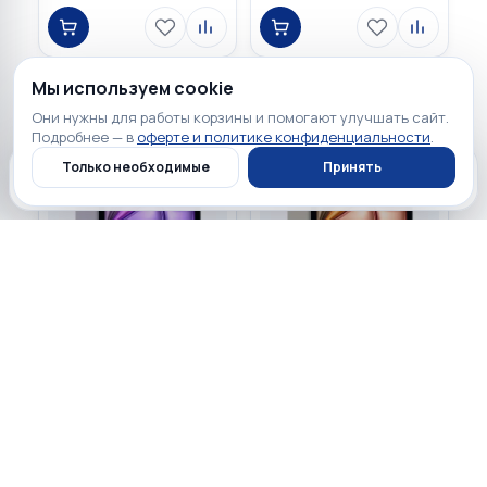
Мы используем cookie
Они нужны для работы корзины и помогают улучшать сайт.
Подробнее — в
оферте и политике конфиденциальности
.
Только необходимые
Принять
Главная
Каталог
Профиль
Корзина
99 900 ₽
96 900 ₽
☆
☆
☆
☆
☆
☆
☆
☆
☆
☆
0
0
Apple iPad Air 11" 2025
Apple iPad Air 11" 2025
512GB Wi-Fi + Cellular
512GB Wi-Fi + Cellular
Purple
Starlight