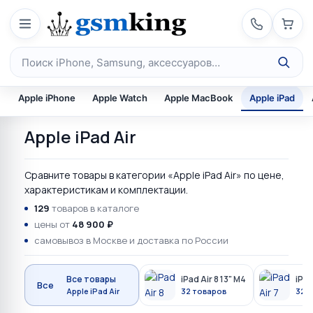
Перейти к содержимому
Поиск по каталогу
Apple iPhone
Apple Watch
Apple MacBook
Apple iPad
Apple iPad Air
Сравните товары в категории «Apple iPad Air» по цене,
характеристикам и комплектации.
129
товаров в каталоге
цены от
48 900 ₽
самовывоз в Москве и доставка по России
Все товары
iPad Air 8 13" M4
iPad
Все
Apple iPad Air
32 товаров
32 