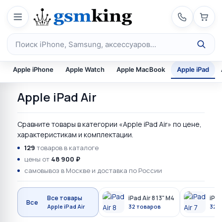
Перейти к содержимому
Поиск по каталогу
Apple iPhone
Apple Watch
Apple MacBook
Apple iPad
Apple iPad Air
Сравните товары в категории «Apple iPad Air» по цене,
характеристикам и комплектации.
129
товаров в каталоге
цены от
48 900 ₽
самовывоз в Москве и доставка по России
Все товары
iPad Air 8 13" M4
iPad
Все
Apple iPad Air
32 товаров
32 