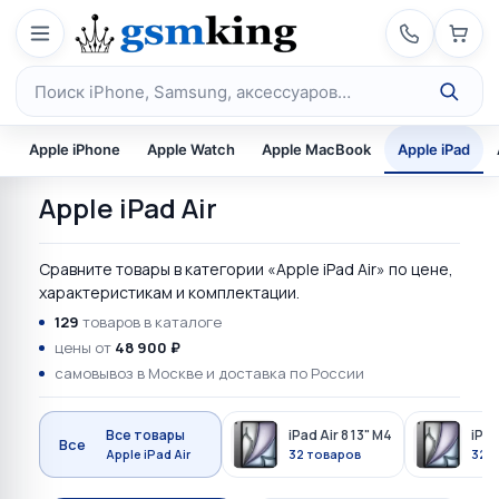
Перейти к содержимому
Поиск по каталогу
Apple iPhone
Apple Watch
Apple MacBook
Apple iPad
Apple iPad Air
Сравните товары в категории «Apple iPad Air» по цене,
характеристикам и комплектации.
129
товаров в каталоге
цены от
48 900 ₽
самовывоз в Москве и доставка по России
Все товары
iPad Air 8 13" M4
iPad
Все
Apple iPad Air
32 товаров
32 