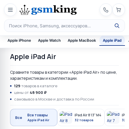
Перейти к содержимому
Поиск по каталогу
Apple iPhone
Apple Watch
Apple MacBook
Apple iPad
Apple iPad Air
Сравните товары в категории «Apple iPad Air» по цене,
характеристикам и комплектации.
129
товаров в каталоге
цены от
48 900 ₽
самовывоз в Москве и доставка по России
Все товары
iPad Air 8 13" M4
iPad
Все
Apple iPad Air
32 товаров
32 