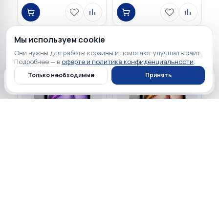
Мы используем cookie
Они нужны для работы корзины и помогают улучшать сайт.
Подробнее — в
оферте и политике конфиденциальности
.
Только необходимые
Принять
Главная
Каталог
Профиль
Корзина
99 900 ₽
96 900 ₽
☆
☆
☆
☆
☆
☆
☆
☆
☆
☆
0
0
Apple iPad Air 11" 2025
Apple iPad Air 11" 2025
512GB Wi-Fi + Cellular
512GB Wi-Fi + Cellular
Purple
Starlight