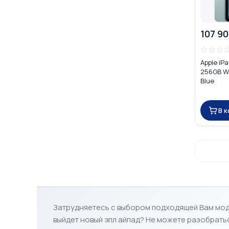
107 90
☆
☆
☆
Apple iPa
256GB Wi-
Blue
В 