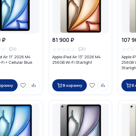
 ₽
81 900 ₽
107 9
☆
☆
☆
☆
☆
☆
☆
☆
☆
☆
0
0
d Air 11" 2026 M4
Apple iPad Air 13" 2026 M4
Apple i
Fi + Cellular Blue
256GB Wi-Fi Starlight
256GB W
Starlig
корзину
В корзину
В