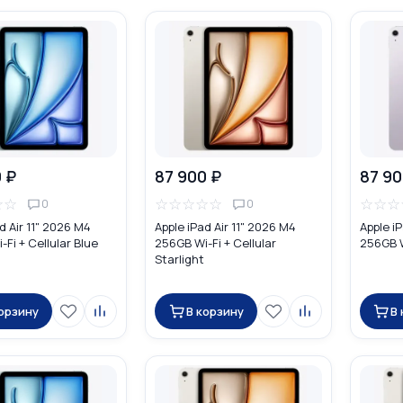
 ₽
87 900 ₽
87 90
☆
☆
☆
☆
☆
☆
☆
☆
☆
☆
0
0
d Air 11" 2026 M4
Apple iPad Air 11" 2026 M4
Apple iP
Fi + Cellular Blue
256GB Wi-Fi + Cellular
256GB W
Starlight
корзину
В корзину
В