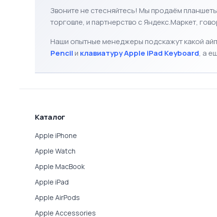
100 90
☆
☆
☆
Apple iP
Wi-Fi + C
В 
71 900
☆
☆
☆
Apple iP