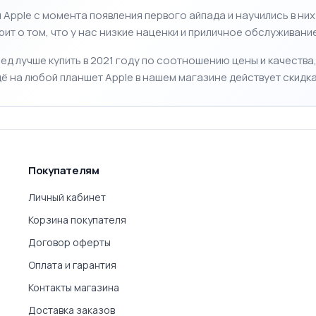
0 ₽
71 900 ₽
71 90
☆
☆
☆
☆
☆
☆
☆
☆
☆
☆
0
0
ad Air 13" 2025 256GB
Apple iPad Air 13" 2025 256GB
Apple i
ellular Space Gray
Wi-Fi Starlight
Wi-Fi Pu
корзину
В корзину
В
 ₽
61 900 ₽
67 90
☆
☆
☆
☆
☆
☆
☆
☆
☆
☆
0
0
ad Air 13" 2025 256GB
Apple iPad Air 13" 2025 128GB
Apple i