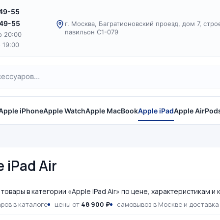
-49-55
-49-55
г. Москва, Багратионовский проезд, дом 7, стро
павильон С1-079
о 20:00
о 19:00
Apple iPhone
Apple Watch
Apple MacBook
Apple iPad
Apple AirPod
 iPad Air
товары в категории «Apple iPad Air» по цене, характеристикам и
ров в каталоге
цены от
48 900 ₽
самовывоз в Москве и доставка