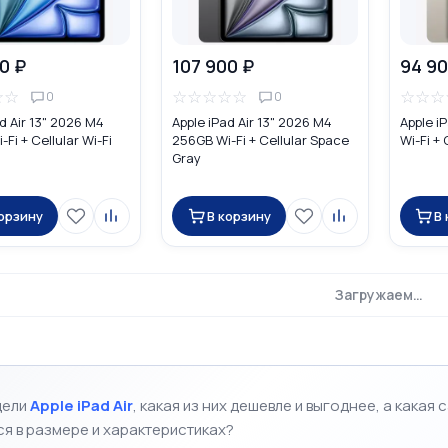
0 ₽
107 900 ₽
94 90
☆
☆
☆
☆
☆
☆
☆
☆
☆
☆
0
0
d Air 13" 2026 M4
Apple iPad Air 13" 2026 M4
Apple i
Fi + Cellular Wi-Fi
256GB Wi-Fi + Cellular Space
Wi-Fi + 
Gray
корзину
В корзину
В