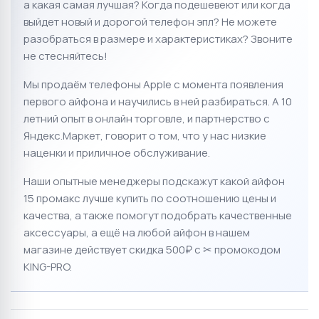
а какая самая лучшая?
Когда подешевеют или когда
выйдет новый и дорогой телефон эпл? Не можете
разобраться в размере и характеристиках?
Звоните
не стесняйтесь!
Мы продаём телефоны Apple с момента появления
первого айфона и научились в ней разбираться.
А 10
летний опыт в онлайн торговле, и партнерство с
Яндекс.Маркет
, говорит о том, что у нас низкие
наценки и приличное обслуживание.
Наши опытные менеджеры подскажут какой айфон
15 промакс лучше купить по соотношению цены и
качества, а также помогут подобрать качественные
аксессуары, а ещё на любой айфон в нашем
магазине действует скидка 500₽ с ✂ промокодом
KING-PRO.