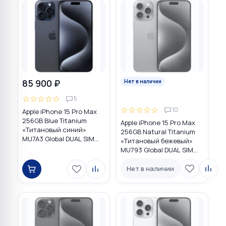
85 900 ₽
Нет в наличии
☆
☆
☆
☆
☆
5
☆
☆
☆
☆
☆
10
Apple iPhone 15 Pro Max
256GB Blue Titanium
Apple iPhone 15 Pro Max
«Титановый синий»
256GB Natural Titanium
MU7A3 Global DUAL SIM
«Tитановый бежевый»
(nano SIM + eSIM)
MU793 Global DUAL SIM
(nano SIM + eSIM)
Нет в наличии