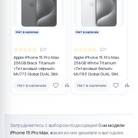
Нет в наличии
Нет в наличии
☆
☆
☆
☆
☆
☆
☆
☆
☆
☆
7
7
Apple iPhone 15 Pro Max
Apple iPhone 15 Pro Max
256GB Black Titanium
256GB White Titanium
«Титановый чёрный»
«Титановый белый»
MU773 Global DUAL SIM
MU783 Global DUAL SIM
(nano SIM + eSIM)
(nano SIM + eSIM)
Нет в наличии
Нет в наличии
Затрудняетесь с выбором подходящей Ва
м модели
iPhone 15 Pro Max
, к
акая из них дешевле и выгоднее,