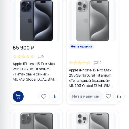
85 900 ₽
Нет в наличии
☆
☆
☆
☆
☆
5
☆
☆
☆
☆
☆
10
Apple iPhone 15 Pro Max
256GB Blue Titanium
Apple iPhone 15 Pro Max
«Титановый синий»
256GB Natural Titanium
MU7A3 Global DUAL SIM
«Tитановый бежевый»
(nano SIM + eSIM)
MU793 Global DUAL SIM
(nano SIM + eSIM)
Нет в наличии