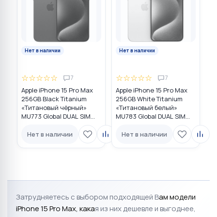
Нет в наличии
Нет в наличии
☆
☆
☆
☆
☆
☆
☆
☆
☆
☆
7
7
Apple iPhone 15 Pro Max
Apple iPhone 15 Pro Max
256GB Black Titanium
256GB White Titanium
«Титановый чёрный»
«Титановый белый»
MU773 Global DUAL SIM
MU783 Global DUAL SIM
(nano SIM + eSIM)
(nano SIM + eSIM)
Нет в наличии
Нет в наличии
Затрудняетесь с выбором подходящей В
ам модели
iPhone 15 Pro Max
, к
ака
я из них дешевле и выгоднее,