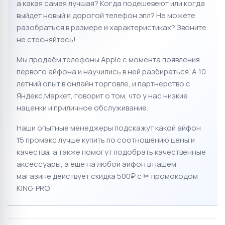
а какая самая лучшая?
Когда подешевеют или когда
выйдет новый и дорогой телефон эпл? Не можете
разобраться в размере и характеристиках?
Звоните
не стесняйтесь!
Мы продаём телефоны Apple с момента появления
первого айфона и научились в ней разбираться.
А 10
летний опыт в онлайн торговле, и партнерство с
Яндекс.Маркет
, говорит о том, что у нас низкие
наценки и приличное обслуживание.
Наши опытные менеджеры подскажут какой айфон
15 промакс лучше купить по соотношению цены и
качества, а также помогут подобрать качественные
аксессуары, а ещё на любой айфон в нашем
магазине действует скидка 500₽ с ✂ промокодом
KING-PRO.