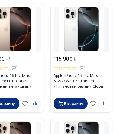
00 ₽
115 900 ₽
☆
☆
☆
☆
☆
☆
☆
1
1
Phone 16 Pro Max
Apple iPhone 16 Pro Max
esert Titanium
512GB White Titanium
ный титановый»
«Титановый белый» Global
DUAL SIM (nano SIM +
DUAL SIM (nano SIM + eSIM)
 корзину
В корзину