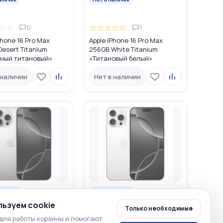
☆
☆
☆
☆
☆
☆
☆
0
1
Phone 16 Pro Max
Apple iPhone 16 Pro Max
esert Titanium
256GB White Titanium
ный титановый»
«Титановый белый»
L/A USA DUAL eSIM
MYW43LL/A USA DUAL eSIM
 наличии
Нет в наличии
аличии
Нет в наличии
ьзуем cookie
Только необходимые
☆
☆
☆
☆
☆
☆
☆
для работы корзины и помогают
0
0