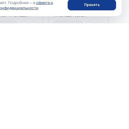
айт. Подробнее — в
оферте и
Phone 16 Pro Max
Apple iPhone 16 Pro Max
Принять
конфиденциальности
.
esert Titanium
512GB White Titanium
ный титановый»
«Титановый белый»
L/A USA DUAL eSIM
MYW83LL/A USA DUAL eSIM
 наличии
Нет в наличии
аличии
Нет в наличии
☆
☆
☆
☆
☆
☆
☆
0
0
Phone 16 Pro Max 1TB
Apple iPhone 16 Pro Max 1TB
 Titanium «Песчаный
White Titanium «Титановый
вый» MYWE3LL/A USA
белый» MYWD3LL/A USA DUAL