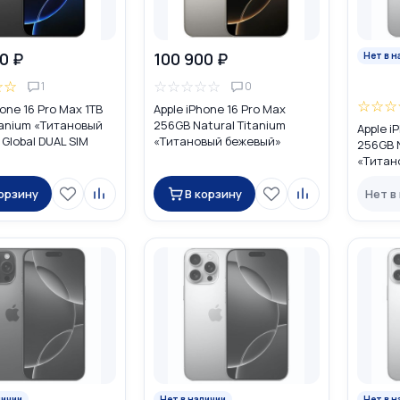
0 ₽
100 900 ₽
Нет в н
☆
☆
☆
☆
☆
☆
☆
1
0
☆
☆
☆
hone 16 Pro Max 1TB
Apple iPhone 16 Pro Max
tanium «Титановый
256GB Natural Titanium
Apple i
Global DUAL SIM
«Tитановый бежевый»
256GB N
M + eSIM)
MYTQ3ZA/A HK DUAL nano
«Tитан
SIM
DUAL SI
корзину
В корзину
Нет в
личии
Нет в наличии
Нет в н