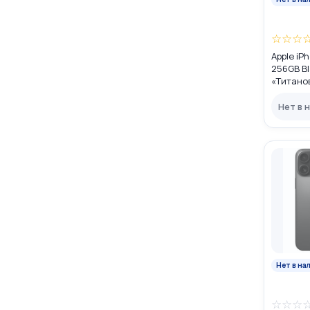
☆
☆
☆
Apple iP
256GB Bl
«Титано
DUAL SIM
Нет в 
Нет в на
☆
☆
☆