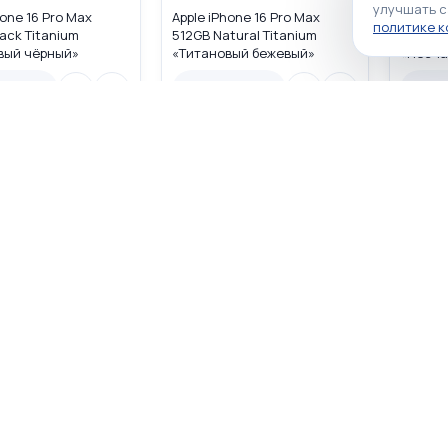
улучшать с
hone 16 Pro Max
Apple iPhone 16 Pro Max
Apple i
политике 
ack Titanium
512GB Natural Titanium
512GB D
вый чёрный»
«Tитановый бежевый»
«Песча
/A USA DUAL eSIM
MYWA3LL/A USA DUAL eSIM
MYW93L
наличии
Нет в наличии
Нет в
личии
Нет в наличии
Нет в н
☆
☆
☆
☆
☆
☆
☆
☆
☆
☆
0
1
hone 16 Pro Max
Apple iPhone 16 Pro Max 1TB
Apple i
ack Titanium
Natural Titanium «Tитановый
Desert
вый чёрный»
бежевый» MYWF3LL/A USA
титано