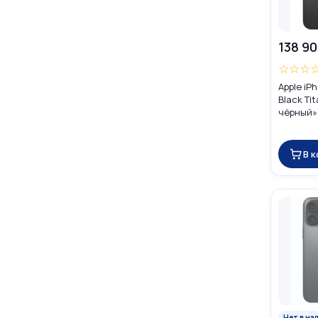
138 90
☆
☆
☆
Apple iP
Black Ti
чёрный» 
(nano SI
В 
Нет в на