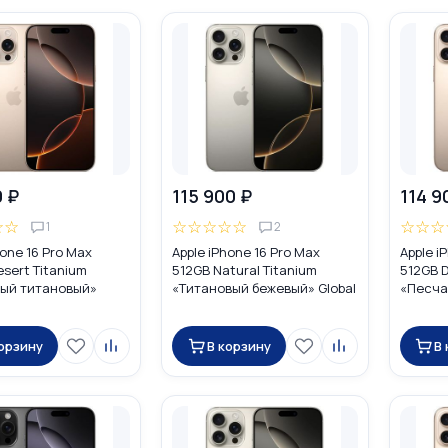
0 ₽
115 900 ₽
114 9
☆
☆
☆
☆
☆
☆
☆
☆
☆
☆
1
2
hone 16 Pro Max
Apple iPhone 16 Pro Max
Apple i
sert Titanium
512GB Natural Titanium
512GB D
ый титановый»
«Tитановый бежевый» Global
«Песча
UAL SIM (nano SIM +
DUAL SIM (nano SIM + eSIM)
Global 
eSIM)
корзину
В корзину
В