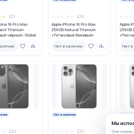
☆
☆
☆
☆
☆
☆
☆
☆
☆
☆
1
0
hone 16 Pro Max
Apple iPhone 16 Pro Max
Apple i
ack Titanium
256GB Natural Titanium
256GB D
вый чёрный» Global
«Tитановый бежевый»
«Песча
 (nano SIM + eSIM)
MYW63LL/A USA DUAL eSIM
MYW53L
наличии
Нет в наличии
Нет в
личии
Нет в наличии
Нет в н
Мы испол
☆
☆
☆
☆
☆
☆
☆
☆
☆
☆
Они нужны 
0
0