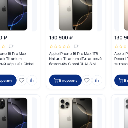
0 ₽
130 900 ₽
130 9
☆
☆
☆
☆
☆
☆
☆
☆
☆
☆
1
1
hone 16 Pro Max
Apple iPhone 16 Pro Max 1TB
Apple i
ack Titanium
Natural Titanium «Tитановый
Desert
вый чёрный» Global
бежевый» Global DUAL SIM
титанов
 (nano SIM + eSIM)
(nano SIM + eSIM)
(nano S
корзину
В корзину
В