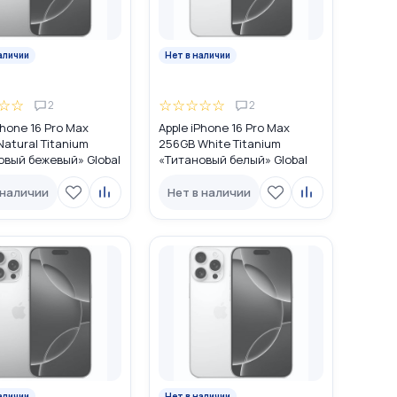
аличии
Нет в наличии
☆
☆
☆
☆
☆
☆
☆
2
2
Phone 16 Pro Max
Apple iPhone 16 Pro Max
atural Titanium
256GB White Titanium
овый бежевый» Global
«Титановый белый» Global
M (nano SIM + eSIM)
DUAL SIM (nano SIM + eSIM)
 наличии
Нет в наличии
аличии
Нет в наличии