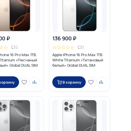
00 ₽
136 900 ₽
☆
☆
☆
☆
☆
☆
☆
2
2
Phone 16 Pro Max 1TB
Apple iPhone 16 Pro Max 1TB
 Titanium «Песчаный
White Titanium «Титановый
ый» Global DUAL SIM
белый» Global DUAL SIM
IM + eSIM)
(nano SIM + eSIM)
 корзину
В корзину