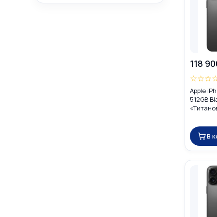
118 90
☆
☆
☆
Apple iP
512GB Bl
«Титано
DUAL SIM
В 