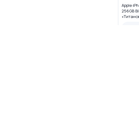
Apple iP
256GB Bl
«Титано
MYW33LL
Нет в 
Нет в на
☆
☆
☆
Apple iP
512GB Bl
«Титано