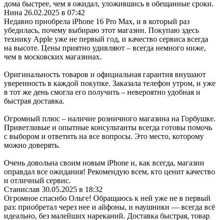
дома быстрее, чем я ожидал, уложившись в обещанные сроки.
Нина
26.02.2025 в 07:42
Недавно приобрела iPhone 16 Pro Max, и в который раз
убедилась, почему выбираю этот магазин. Покупаю здесь
технику Apple уже не первый год, и качество сервиса всегда
на высоте. Цены приятно удивляют – всегда немного ниже,
чем в московских магазинах.
Оригинальность товаров и официальная гарантия внушают
уверенность в каждой покупке. Заказала телефон утром, и уже
в тот же день смогла его получить – невероятно удобная и
быстрая доставка.
Огромный плюс – наличие розничного магазина на Горбушке.
Приветливые и опытные консультанты всегда готовы помочь
с выбором и ответить на все вопросы. Это место, которому
можно доверять.
Очень довольна своим новым iPhone и, как всегда, магазин
оправдал все ожидания! Рекомендую всем, кто ценит качество
и отличный сервис.
Станислав
30.05.2025 в 18:32
Огромное спасибо Ольге! Обращаюсь к ней уже не в первый
раз: приобретал через нее и айфоны, и наушники — всегда всё
идеально, без малейших нареканий. Доставка быстрая, товар