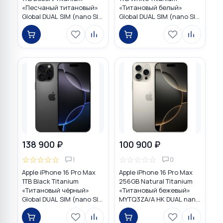
«Песчаный титановый»
«Титановый белый»
Global DUAL SIM (nano SIM
Global DUAL SIM (nano SIM
+ eSIM)
+ eSIM)
138 900 ₽
100 900 ₽
☆
☆
☆
☆
☆
☆
☆
☆
☆
☆
1
0
Apple iPhone 16 Pro Max
Apple iPhone 16 Pro Max
1TB Black Titanium
256GB Natural Titanium
«Титановый чёрный»
«Tитановый бежевый»
Global DUAL SIM (nano SIM
MYTQ3ZA/A HK DUAL nano
+ eSIM)
SIM