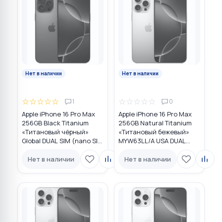
Нет в наличии
Нет в наличии
☆
☆
☆
☆
☆
☆
☆
☆
☆
☆
1
0
Apple iPhone 16 Pro Max
Apple iPhone 16 Pro Max
256GB Black Titanium
256GB Natural Titanium
«Титановый чёрный»
«Tитановый бежевый»
Global DUAL SIM (nano SIM
MYW63LL/A USA DUAL
+ eSIM)
eSIM
Нет в наличии
Нет в наличии