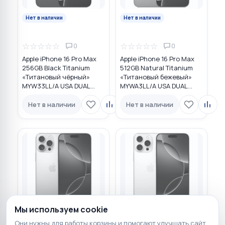
Нет в наличии
Нет в наличии
☆
☆
☆
☆
☆
☆
☆
☆
☆
☆
0
0
Apple iPhone 16 Pro Max
Apple iPhone 16 Pro Max
256GB Black Titanium
512GB Natural Titanium
«Титановый чёрный»
«Tитановый бежевый»
MYW33LL/A USA DUAL
MYWA3LL/A USA DUAL
eSIM
eSIM
Нет в наличии
Нет в наличии
Мы используем cookie
Нет в наличии
Нет в наличии
Они нужны для работы корзины и помогают улучшать сайт.