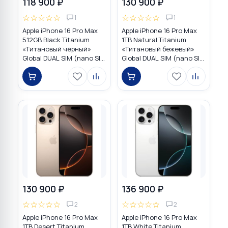
118 900 ₽
130 900 ₽
☆
☆
☆
☆
☆
☆
☆
☆
☆
☆
1
1
Apple iPhone 16 Pro Max
Apple iPhone 16 Pro Max
512GB Black Titanium
1TB Natural Titanium
«Титановый чёрный»
«Tитановый бежевый»
Global DUAL SIM (nano SIM
Global DUAL SIM (nano SIM
+ eSIM)
+ eSIM)
130 900 ₽
136 900 ₽
☆
☆
☆
☆
☆
☆
☆
☆
☆
☆
2
2
Apple iPhone 16 Pro Max
Apple iPhone 16 Pro Max
1TB Desert Titanium
1TB White Titanium