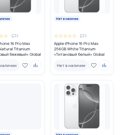
аличии
Нет в наличии
☆
☆
☆
☆
☆
☆
☆
2
2
Phone 16 Pro Max
Apple iPhone 16 Pro Max
atural Titanium
256GB White Titanium
овый бежевый» Global
«Титановый белый» Global
M (nano SIM + eSIM)
DUAL SIM (nano SIM + eSIM)
 наличии
Нет в наличии
аличии
Нет в наличии