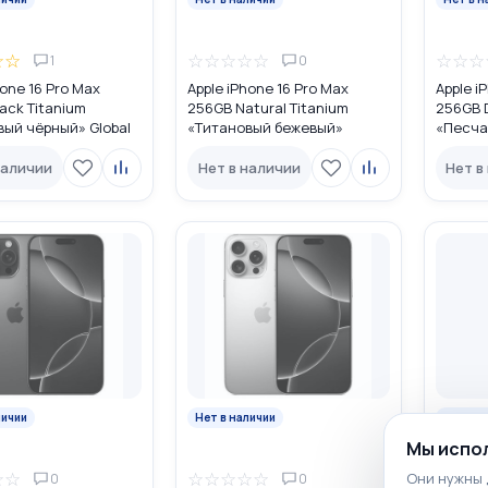
☆
☆
☆
☆
☆
☆
☆
☆
☆
☆
1
0
hone 16 Pro Max
Apple iPhone 16 Pro Max
Apple i
ack Titanium
256GB Natural Titanium
256GB D
вый чёрный» Global
«Tитановый бежевый»
«Песча
 (nano SIM + eSIM)
MYW63LL/A USA DUAL eSIM
MYW53L
наличии
Нет в наличии
Нет в
личии
Нет в наличии
Нет в н
Мы испол
☆
☆
☆
☆
☆
☆
☆
☆
☆
☆
Они нужны 
0
0