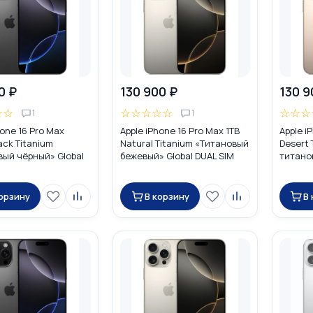
0 ₽
130 900 ₽
130 9
☆
☆
☆
☆
☆
☆
☆
☆
☆
☆
1
1
hone 16 Pro Max
Apple iPhone 16 Pro Max 1TB
Apple i
ack Titanium
Natural Titanium «Tитановый
Desert
вый чёрный» Global
бежевый» Global DUAL SIM
титанов
 (nano SIM + eSIM)
(nano SIM + eSIM)
(nano S
корзину
В корзину
В