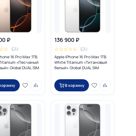
00 ₽
136 900 ₽
☆
☆
☆
☆
☆
☆
☆
2
2
Phone 16 Pro Max 1TB
Apple iPhone 16 Pro Max 1TB
 Titanium «Песчаный
White Titanium «Титановый
ый» Global DUAL SIM
белый» Global DUAL SIM
IM + eSIM)
(nano SIM + eSIM)
 корзину
В корзину