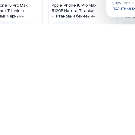
улучшать с
hone 16 Pro Max
Apple iPhone 16 Pro Max
Apple i
политике 
ack Titanium
512GB Natural Titanium
512GB D
вый чёрный»
«Tитановый бежевый»
«Песча
/A USA DUAL eSIM
MYWA3LL/A USA DUAL eSIM
MYW93L
наличии
Нет в наличии
Нет в
личии
Нет в наличии
Нет в н
☆
☆
☆
☆
☆
☆
☆
☆
☆
☆
0
1
hone 16 Pro Max
Apple iPhone 16 Pro Max 1TB
Apple i
ack Titanium
Natural Titanium «Tитановый
Desert
вый чёрный»
бежевый» MYWF3LL/A USA
титано