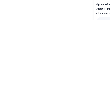
Apple iP
256GB Bl
«Титано
MYW33LL
Нет в 
Нет в на
☆
☆
☆
Apple iP
512GB Bl
«Титано