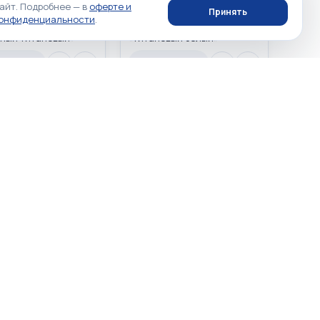
айт. Подробнее — в
оферте и
Phone 16 Pro Max
Apple iPhone 16 Pro Max
Принять
конфиденциальности
.
esert Titanium
512GB White Titanium
ный титановый»
«Титановый белый»
L/A USA DUAL eSIM
MYW83LL/A USA DUAL eSIM
 наличии
Нет в наличии
аличии
Нет в наличии
☆
☆
☆
☆
☆
☆
☆
0
0
Phone 16 Pro Max 1TB
Apple iPhone 16 Pro Max 1TB
 Titanium «Песчаный
White Titanium «Титановый
вый» MYWE3LL/A USA
белый» MYWD3LL/A USA DUAL