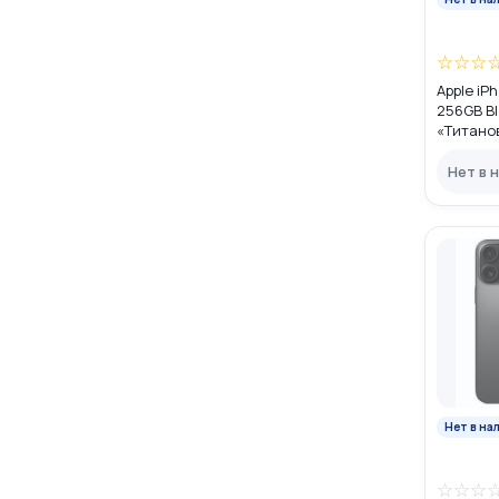
☆
☆
☆
Apple iP
256GB Bl
«Титано
DUAL SIM
Нет в 
Нет в на
☆
☆
☆