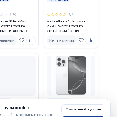
☆
☆
☆
☆
☆
☆
☆
0
1
Phone 16 Pro Max
Apple iPhone 16 Pro Max
esert Titanium
256GB White Titanium
ный титановый»
«Титановый белый»
L/A USA DUAL eSIM
MYW43LL/A USA DUAL eSIM
 наличии
Нет в наличии
аличии
Нет в наличии
ьзуем cookie
Только необходимые
☆
☆
☆
☆
☆
☆
☆
для работы корзины и помогают
0
0