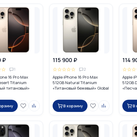
0 ₽
115 900 ₽
114 9
☆
☆
☆
☆
☆
☆
☆
☆
☆
☆
1
2
hone 16 Pro Max
Apple iPhone 16 Pro Max
Apple i
sert Titanium
512GB Natural Titanium
512GB D
ый титановый»
«Tитановый бежевый» Global
«Песча
UAL SIM (nano SIM +
DUAL SIM (nano SIM + eSIM)
Global 
eSIM)
корзину
В корзину
В