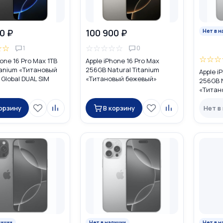
0 ₽
100 900 ₽
Нет в н
☆
☆
☆
☆
☆
☆
☆
1
0
☆
☆
☆
hone 16 Pro Max 1TB
Apple iPhone 16 Pro Max
tanium «Титановый
256GB Natural Titanium
Apple i
Global DUAL SIM
«Tитановый бежевый»
256GB N
M + eSIM)
MYTQ3ZA/A HK DUAL nano
«Tитан
SIM
DUAL SI
корзину
В корзину
Нет в
личии
Нет в наличии
Нет в н