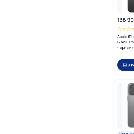
138 90
☆
☆
☆
Apple iP
Black Ti
чёрный» 
(nano SI
В 
Нет в на