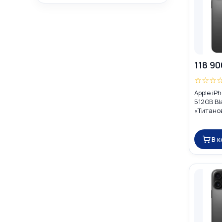
118 90
☆
☆
☆
Apple iP
512GB Bl
«Титано
DUAL SIM
В 