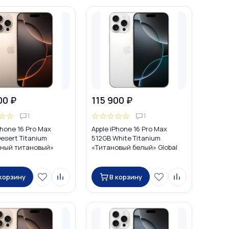
00 ₽
115 900 ₽
☆
☆
☆
☆
☆
☆
☆
1
1
Phone 16 Pro Max
Apple iPhone 16 Pro Max
esert Titanium
512GB White Titanium
ный титановый»
«Титановый белый» Global
DUAL SIM (nano SIM +
DUAL SIM (nano SIM + eSIM)
 корзину
В корзину