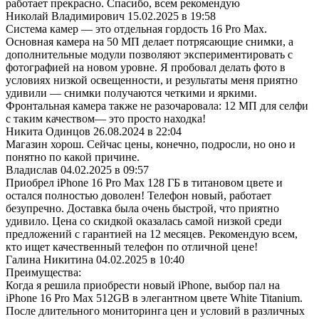
работает прекрасно. Спасибо, всем рекомендую
Николай Владимирович
15.02.2025 в 19:58
Система камер — это отдельная гордость 16 Pro Max.
Основная камера на 50 МП делает потрясающие снимки, а
дополнительные модули позволяют экспериментировать с
фотографией на новом уровне. Я пробовал делать фото в
условиях низкой освещенности, и результаты меня приятно
удивили — снимки получаются четкими и яркими.
Фронтальная камера также не разочаровала: 12 МП для селфи
с таким качеством— это просто находка!
Никита Одинцов
26.08.2024 в 22:04
Магазин хорош. Сейчас цены, конечно, подросли, но оно и
понятно по какой причине.
Владислав
04.02.2025 в 09:57
Приобрел iPhone 16 Pro Max 128 ГБ в титановом цвете и
остался полностью доволен! Телефон новый, работает
безупречно. Доставка была очень быстрой, что приятно
удивило. Цена со скидкой оказалась самой низкой среди
предложений с гарантией на 12 месяцев. Рекомендую всем,
кто ищет качественный телефон по отличной цене!
Галина Никитина
04.02.2025 в 10:40
Преимущества:
Когда я решила приобрести новый iPhone, выбор пал на
iPhone 16 Pro Max 512GB в элегантном цвете White Titanium.
После длительного мониторинга цен и условий в различных