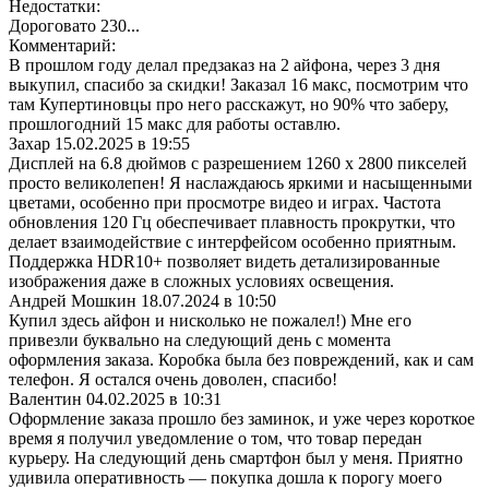
Недостатки:
Дороговато 230...
Комментарий:
В прошлом году делал предзаказ на 2 айфона, через 3 дня
выкупил, спасибо за скидки! Заказал 16 макс, посмотрим что
там Купертиновцы про него расскажут, но 90% что заберу,
прошлогодний 15 макс для работы оставлю.
Захар
15.02.2025 в 19:55
Дисплей на 6.8 дюймов с разрешением 1260 x 2800 пикселей
просто великолепен! Я наслаждаюсь яркими и насыщенными
цветами, особенно при просмотре видео и играх. Частота
обновления 120 Гц обеспечивает плавность прокрутки, что
делает взаимодействие с интерфейсом особенно приятным.
Поддержка HDR10+ позволяет видеть детализированные
изображения даже в сложных условиях освещения.
Андрей Мошкин
18.07.2024 в 10:50
Купил здесь айфон и нисколько не пожалел!) Мне его
привезли буквально на следующий день с момента
оформления заказа. Коробка была без повреждений, как и сам
телефон. Я остался очень доволен, спасибо!
Валентин
04.02.2025 в 10:31
Оформление заказа прошло без заминок, и уже через короткое
время я получил уведомление о том, что товар передан
курьеру. На следующий день смартфон был у меня. Приятно
удивила оперативность — покупка дошла к порогу моего