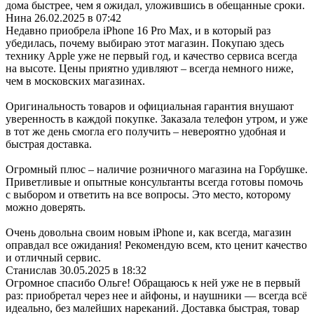
дома быстрее, чем я ожидал, уложившись в обещанные сроки.
Нина
26.02.2025 в 07:42
Недавно приобрела iPhone 16 Pro Max, и в который раз
убедилась, почему выбираю этот магазин. Покупаю здесь
технику Apple уже не первый год, и качество сервиса всегда
на высоте. Цены приятно удивляют – всегда немного ниже,
чем в московских магазинах.
Оригинальность товаров и официальная гарантия внушают
уверенность в каждой покупке. Заказала телефон утром, и уже
в тот же день смогла его получить – невероятно удобная и
быстрая доставка.
Огромный плюс – наличие розничного магазина на Горбушке.
Приветливые и опытные консультанты всегда готовы помочь
с выбором и ответить на все вопросы. Это место, которому
можно доверять.
Очень довольна своим новым iPhone и, как всегда, магазин
оправдал все ожидания! Рекомендую всем, кто ценит качество
и отличный сервис.
Станислав
30.05.2025 в 18:32
Огромное спасибо Ольге! Обращаюсь к ней уже не в первый
раз: приобретал через нее и айфоны, и наушники — всегда всё
идеально, без малейших нареканий. Доставка быстрая, товар