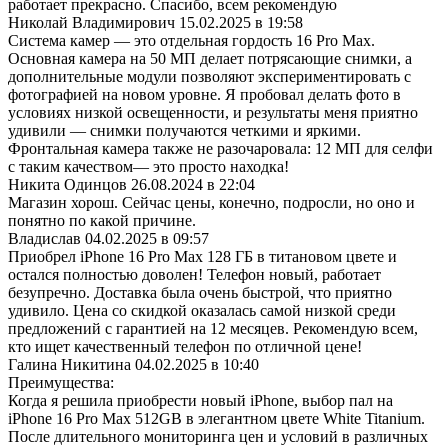
работает прекрасно. Спасибо, всем рекомендую
Николай Владимирович
15.02.2025 в 19:58
Система камер — это отдельная гордость 16 Pro Max.
Основная камера на 50 МП делает потрясающие снимки, а
дополнительные модули позволяют экспериментировать с
фотографией на новом уровне. Я пробовал делать фото в
условиях низкой освещенности, и результаты меня приятно
удивили — снимки получаются четкими и яркими.
Фронтальная камера также не разочаровала: 12 МП для селфи
с таким качеством— это просто находка!
Никита Одинцов
26.08.2024 в 22:04
Магазин хорош. Сейчас цены, конечно, подросли, но оно и
понятно по какой причине.
Владислав
04.02.2025 в 09:57
Приобрел iPhone 16 Pro Max 128 ГБ в титановом цвете и
остался полностью доволен! Телефон новый, работает
безупречно. Доставка была очень быстрой, что приятно
удивило. Цена со скидкой оказалась самой низкой среди
предложений с гарантией на 12 месяцев. Рекомендую всем,
кто ищет качественный телефон по отличной цене!
Галина Никитина
04.02.2025 в 10:40
Преимущества:
Когда я решила приобрести новый iPhone, выбор пал на
iPhone 16 Pro Max 512GB в элегантном цвете White Titanium.
После длительного мониторинга цен и условий в различных