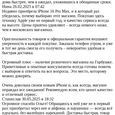
дома быстрее, чем я ожидал, уложившись в обещанные сроки.
Нина
26.02.2025 в 07:42
Недавно приобрела iPhone 16 Pro Max, и в который раз
убедилась, почему выбираю этот магазин. Покупаю здесь
технику Apple уже не первый год, и качество сервиса всегда
на высоте. Цены приятно удивляют – всегда немного ниже,
чем в московских магазинах.
Оригинальность товаров и официальная гарантия внушают
уверенность в каждой покупке. Заказала телефон утром, и уже
в тот же день смогла его получить – невероятно удобная и
быстрая доставка.
Огромный плюс – наличие розничного магазина на Горбушке.
Приветливые и опытные консультанты всегда готовы помочь
с выбором и ответить на все вопросы. Это место, которому
можно доверять.
Очень довольна своим новым iPhone и, как всегда, магазин
оправдал все ожидания! Рекомендую всем, кто ценит качество
и отличный сервис.
Станислав
30.05.2025 в 18:32
Огромное спасибо Ольге! Обращаюсь к ней уже не в первый
раз: приобретал через нее и айфоны, и наушники — всегда всё
идеально, без малейших нареканий. Доставка быстрая, товар