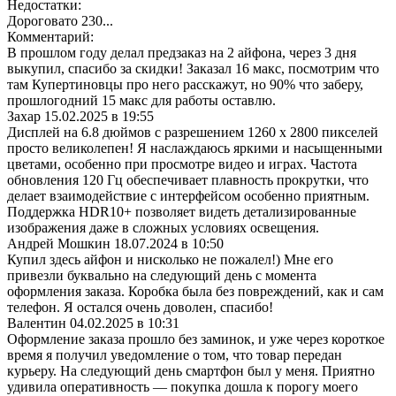
Недостатки:
Дороговато 230...
Комментарий:
В прошлом году делал предзаказ на 2 айфона, через 3 дня
выкупил, спасибо за скидки! Заказал 16 макс, посмотрим что
там Купертиновцы про него расскажут, но 90% что заберу,
прошлогодний 15 макс для работы оставлю.
Захар
15.02.2025 в 19:55
Дисплей на 6.8 дюймов с разрешением 1260 x 2800 пикселей
просто великолепен! Я наслаждаюсь яркими и насыщенными
цветами, особенно при просмотре видео и играх. Частота
обновления 120 Гц обеспечивает плавность прокрутки, что
делает взаимодействие с интерфейсом особенно приятным.
Поддержка HDR10+ позволяет видеть детализированные
изображения даже в сложных условиях освещения.
Андрей Мошкин
18.07.2024 в 10:50
Купил здесь айфон и нисколько не пожалел!) Мне его
привезли буквально на следующий день с момента
оформления заказа. Коробка была без повреждений, как и сам
телефон. Я остался очень доволен, спасибо!
Валентин
04.02.2025 в 10:31
Оформление заказа прошло без заминок, и уже через короткое
время я получил уведомление о том, что товар передан
курьеру. На следующий день смартфон был у меня. Приятно
удивила оперативность — покупка дошла к порогу моего