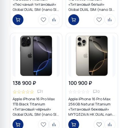
«Песчаный титановый»
«Титановый белый»
Global DUAL SIM (nano SIM
Global DUAL SIM (nano SIM
+ eSIM)
+ eSIM)
138 900 ₽
100 900 ₽
☆
☆
☆
☆
☆
☆
☆
☆
☆
☆
1
0
Apple iPhone 16 Pro Max
Apple iPhone 16 Pro Max
1TB Black Titanium
256GB Natural Titanium
«Титановый чёрный»
«Tитановый бежевый»
Global DUAL SIM (nano SIM
MYTQ3ZA/A HK DUAL nano
+ eSIM)
SIM