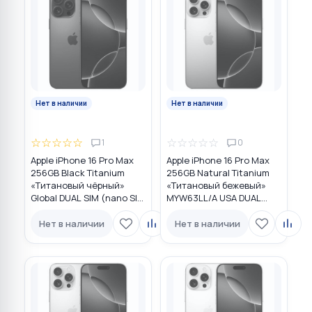
Нет в наличии
Нет в наличии
☆
☆
☆
☆
☆
☆
☆
☆
☆
☆
1
0
Apple iPhone 16 Pro Max
Apple iPhone 16 Pro Max
256GB Black Titanium
256GB Natural Titanium
«Титановый чёрный»
«Tитановый бежевый»
Global DUAL SIM (nano SIM
MYW63LL/A USA DUAL
+ eSIM)
eSIM
Нет в наличии
Нет в наличии