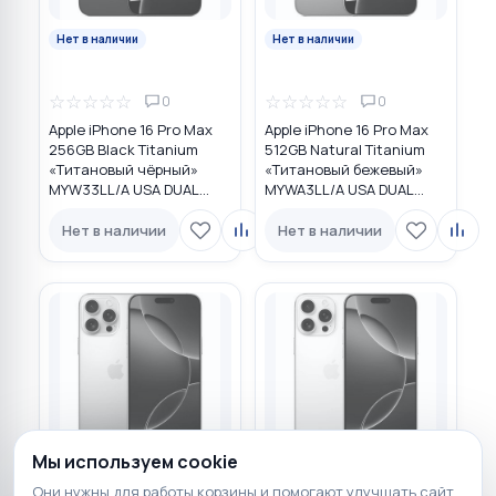
Нет в наличии
Нет в наличии
☆
☆
☆
☆
☆
☆
☆
☆
☆
☆
0
0
Apple iPhone 16 Pro Max
Apple iPhone 16 Pro Max
256GB Black Titanium
512GB Natural Titanium
«Титановый чёрный»
«Tитановый бежевый»
MYW33LL/A USA DUAL
MYWA3LL/A USA DUAL
eSIM
eSIM
Нет в наличии
Нет в наличии
Мы используем cookie
Нет в наличии
Нет в наличии
Они нужны для работы корзины и помогают улучшать сайт.