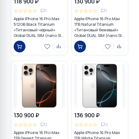
118 900 ₽
130 900 ₽
☆
☆
☆
☆
☆
☆
☆
☆
☆
☆
1
1
Apple iPhone 16 Pro Max
Apple iPhone 16 Pro Max
512GB Black Titanium
1TB Natural Titanium
«Титановый чёрный»
«Tитановый бежевый»
Global DUAL SIM (nano SIM
Global DUAL SIM (nano SIM
+ eSIM)
+ eSIM)
130 900 ₽
136 900 ₽
☆
☆
☆
☆
☆
☆
☆
☆
☆
☆
2
2
Apple iPhone 16 Pro Max
Apple iPhone 16 Pro Max
1TB Desert Titanium
1TB White Titanium