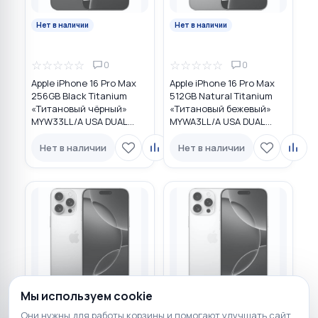
Нет в наличии
Нет в наличии
☆
☆
☆
☆
☆
☆
☆
☆
☆
☆
0
0
Apple iPhone 16 Pro Max
Apple iPhone 16 Pro Max
256GB Black Titanium
512GB Natural Titanium
«Титановый чёрный»
«Tитановый бежевый»
MYW33LL/A USA DUAL
MYWA3LL/A USA DUAL
eSIM
eSIM
Нет в наличии
Нет в наличии
Мы используем cookie
Нет в наличии
Нет в наличии
Они нужны для работы корзины и помогают улучшать сайт.