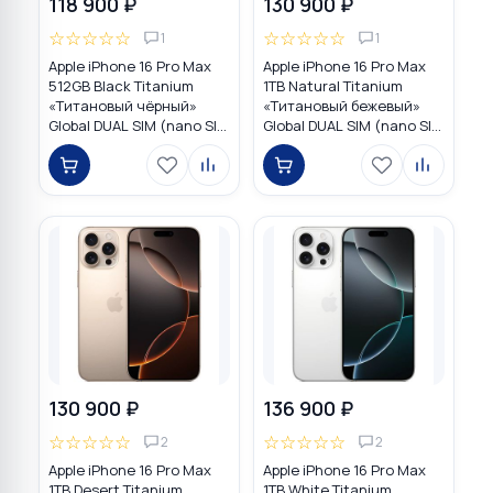
118 900 ₽
130 900 ₽
☆
☆
☆
☆
☆
☆
☆
☆
☆
☆
1
1
Apple iPhone 16 Pro Max
Apple iPhone 16 Pro Max
512GB Black Titanium
1TB Natural Titanium
«Титановый чёрный»
«Tитановый бежевый»
Global DUAL SIM (nano SIM
Global DUAL SIM (nano SIM
+ eSIM)
+ eSIM)
130 900 ₽
136 900 ₽
☆
☆
☆
☆
☆
☆
☆
☆
☆
☆
2
2
Apple iPhone 16 Pro Max
Apple iPhone 16 Pro Max
1TB Desert Titanium
1TB White Titanium