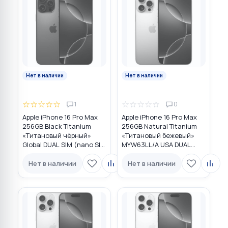
Нет в наличии
Нет в наличии
☆
☆
☆
☆
☆
☆
☆
☆
☆
☆
1
0
Apple iPhone 16 Pro Max
Apple iPhone 16 Pro Max
256GB Black Titanium
256GB Natural Titanium
«Титановый чёрный»
«Tитановый бежевый»
Global DUAL SIM (nano SIM
MYW63LL/A USA DUAL
+ eSIM)
eSIM
Нет в наличии
Нет в наличии