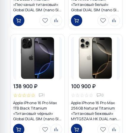
«Песчаный титановый»
«Титановый белый»
Global DUAL SIM (nano SIM
Global DUAL SIM (nano SIM
+ eSIM)
+ eSIM)
138 900 ₽
100 900 ₽
☆
☆
☆
☆
☆
☆
☆
☆
☆
☆
1
0
Apple iPhone 16 Pro Max
Apple iPhone 16 Pro Max
1TB Black Titanium
256GB Natural Titanium
«Титановый чёрный»
«Tитановый бежевый»
Global DUAL SIM (nano SIM
MYTQ3ZA/A HK DUAL nano
+ eSIM)
SIM