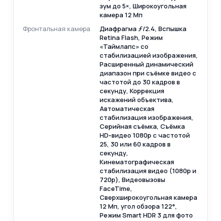
зум до 5×, Широкоугольная
камера 12 Мп
Фронтальная камера
Диафрагма ƒ/2.4, Вспышка
Retina Flash, Режим
«Таймлапс» со
стабилизацией изображения,
Расширенный динамический
диапазон при съёмке видео с
частотой до 30 кадров в
секунду, Коррекция
искажений объектива,
Автоматическая
стабилизация изображения,
Серийная съёмка, Съёмка
HD‑видео 1080p с частотой
25, 30 или 60 кадров в
секунду,
Кинематографическая
стабилизация видео (1080p и
720p), Видеовызовы
FaceTime,
Сверхширокоугольная камера
12 Мп, угол обзора 122°,
Режим Smart HDR 3 для фото