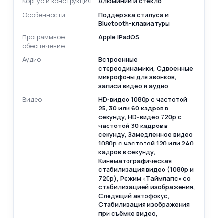
Корпус и конструкция
Алюминий и стекло
Особенности
Поддержка стилуса и
Bluetooth-клавиатуры
Программное
Apple iPadOS
обеспечение
Аудио
Встроенные
cтереодинамики, Сдвоенные
микрофоны для звонков,
записи видео и аудио
Видео
HD‑видео 1080p с частотой
25, 30 или 60 кадров в
секунду, HD‑видео 720p с
частотой 30 кадров в
секунду, Замедленное видео
1080р с частотой 120 или 240
кадров в секунду,
Кинематографическая
стабилизация видео (1080p и
720p), Режим «Таймлапс» со
стабилизацией изображения,
Следящий автофокус,
Стабилизация изображения
при съёмке видео,