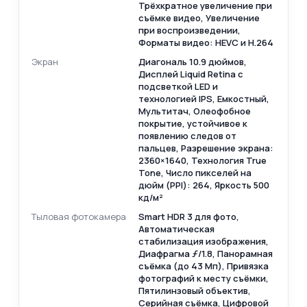
Трёхкратное увеличение при
съёмке видео, Увеличение
при воспроизведении,
Форматы видео: HEVC и H.264
Экран
Диагональ 10.9 дюймов,
Дисплей Liquid Retina c
подсветкой LED и
технологией IPS, Емкостный,
Мультитач, Олеофобное
покрытие, устойчивое к
появлению следов от
пальцев, Разрешение экрана:
2360×1640, Технология True
Tone, Число пикселей на
дюйм (PPI): 264, Яркость 500
кд/м²
Тыловая фотокамера
Smart HDR 3 для фото,
Автоматическая
стабилизация изображения,
Диафрагма ƒ/ 1.8, Панорамная
съёмка (до 43 Мп), Привязка
фотографий к месту съёмки,
Пятилинзовый объектив,
Серийная съёмка, Цифровой