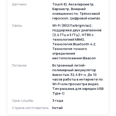
Датчики
Touch ID, Акселерометр,
Барометр, Внешней
освещенности, Трёхосевой
гироскоп, Цифровой компас
Связь
Wi‑Fi (802.11a/b/g/n/ac);
поддержка двух диапазонов
(2,4 ГГц и 5 ГГц); HT80 с
технологией MIMO,
Технология Bluetooth 4.2,
Технология точного
определения
местоположения iBeacon
Питание
Встроенный литий-
полимерный аккумулятор
ёмкостью 32,4 Вт∙ч, До 10
часов работы в интернете по
Wi‑Fi или просмотра видео,
Тип разъема для зарядки USB
Type-C
Срок службы
3 года
Страна-изготовитель
Китай