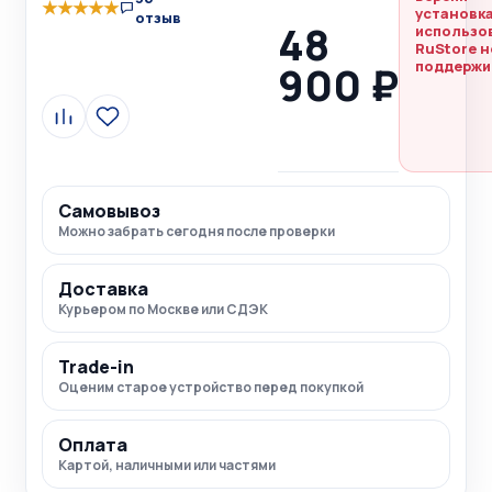
★
★
★
★
★
установка
отзыв
48
использо
RuStore н
900 ₽
поддержи
Сравнить
В
избранное
Самовывоз
Можно забрать сегодня после проверки
Доставка
Курьером по Москве или СДЭК
Trade-in
Оценим старое устройство перед покупкой
Оплата
Картой, наличными или частями