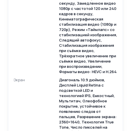
секунду, Замедленное видео
1080р с частотой 120 или 240
кадров в секунду,
Кинематографическая
стабилизация видео (1080p и
720p), Режим «Таймлапс» со
стабилизацией изображения,
Следящий автофокус,
Стабилизация изображения
при съёмке видео,
Трёхкратное увеличение при
съёмке видео, Увеличение
при воспроизведении,
Форматы видео: HEVC и H.264
Экран
Диагональ 10.9 дюймов,
Дисплей Liquid Retina c
подсветкой LED и
технологией IPS, Емкостный,
Мультитач, Олеофобное
покрытие, устойчивое к
появлению следов от
пальцев, Разрешение экрана:
2360×1640, Технология True
Tone, Число пикселей на