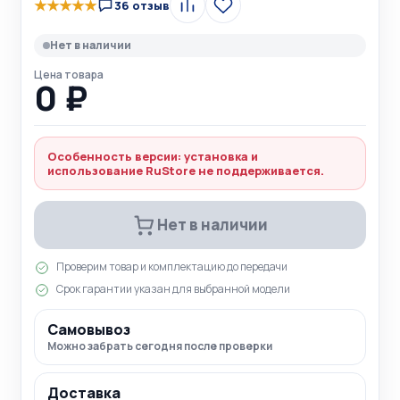
★
★
★
★
★
36 отзыв
Сравнить
В
избранное
Нет в наличии
Цена товара
0 ₽
Особенность версии: установка и
использование RuStore не поддерживается.
Нет в наличии
Проверим товар и комплектацию до передачи
Срок гарантии указан для выбранной модели
Самовывоз
Можно забрать сегодня после проверки
Доставка