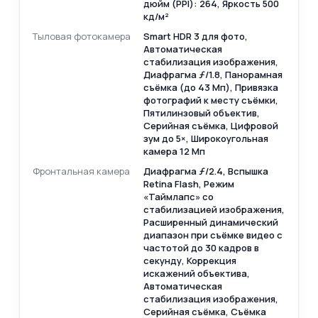
дюйм (PPI): 264, Яркость 500
кд/м²
Тыловая фотокамера
Smart HDR 3 для фото,
Автоматическая
стабилизация изображения,
Диафрагма ƒ/ 1.8, Панорамная
съёмка (до 43 Мп), Привязка
фотографий к месту съёмки,
Пятилинзовый объектив,
Серийная съёмка, Цифровой
зум до 5×, Широкоугольная
камера 12 Мп
Фронтальная камера
Диафрагма ƒ/2.4, Вспышка
Retina Flash, Режим
«Таймлапс» со
стабилизацией изображения,
Расширенный динамический
диапазон при съёмке видео с
частотой до 30 кадров в
секунду, Коррекция
искажений объектива,
Автоматическая
стабилизация изображения,
Серийная съёмка, Съёмка