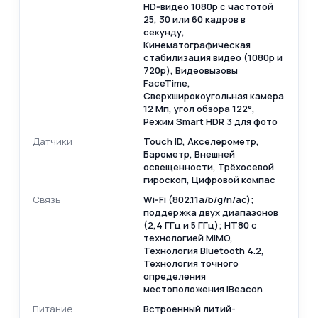
HD‑видео 1080p с частотой
25, 30 или 60 кадров в
секунду,
Кинематографическая
стабилизация видео (1080p и
720p), Видеовызовы
FaceTime,
Сверхширокоугольная камера
12 Мп, угол обзора 122°,
Режим Smart HDR 3 для фото
Датчики
Touch ID, Акселерометр,
Барометр, Внешней
освещенности, Трёхосевой
гироскоп, Цифровой компас
Связь
Wi‑Fi (802.11a/b/g/n/ac);
поддержка двух диапазонов
(2,4 ГГц и 5 ГГц); HT80 с
технологией MIMO,
Технология Bluetooth 4.2,
Технология точного
определения
местоположения iBeacon
Питание
Встроенный литий-