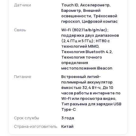
Датчики
Touch ID, Акселерометр,
Барометр, Внешней
освещенности, Трёхосевой
гироскоп, Цифровой компас
Связь
Wi‑Fi (802.11a/b/g/n/ac);
поддержка двух диапазонов
(2,4 ГГц и 5 ГГц); HT80 с
технологией MIMO,
Технология Bluetooth 4.2,
Технология точного
определения
местоположения iBeacon
Питание
Встроенный литий-
полимерный аккумулятор
ёмкостью 32,4 Вт∙ч, До 10
часов работы в интернете по
Wi‑Fi или просмотра видео,
Тип разъема для зарядки USB
Type-C
Срок службы
3 года
Страна-изготовитель
Китай