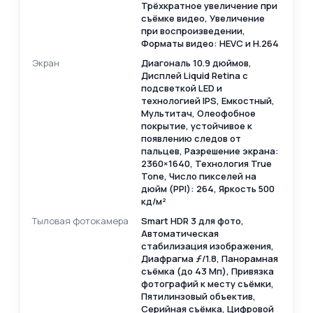
Трёхкратное увеличение при
съёмке видео, Увеличение
при воспроизведении,
Форматы видео: HEVC и H.264
Экран
Диагональ 10.9 дюймов,
Дисплей Liquid Retina c
подсветкой LED и
технологией IPS, Емкостный,
Мультитач, Олеофобное
покрытие, устойчивое к
появлению следов от
пальцев, Разрешение экрана:
2360×1640, Технология True
Tone, Число пикселей на
дюйм (PPI): 264, Яркость 500
кд/м²
Тыловая фотокамера
Smart HDR 3 для фото,
Автоматическая
стабилизация изображения,
Диафрагма ƒ/ 1.8, Панорамная
съёмка (до 43 Мп), Привязка
фотографий к месту съёмки,
Пятилинзовый объектив,
Серийная съёмка, Цифровой