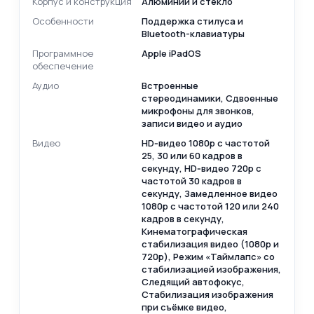
Корпус и конструкция
Алюминий и стекло
Особенности
Поддержка стилуса и
Bluetooth-клавиатуры
Программное
Apple iPadOS
обеспечение
Аудио
Встроенные
cтереодинамики, Сдвоенные
микрофоны для звонков,
записи видео и аудио
Видео
HD‑видео 1080p с частотой
25, 30 или 60 кадров в
секунду, HD‑видео 720p с
частотой 30 кадров в
секунду, Замедленное видео
1080р с частотой 120 или 240
кадров в секунду,
Кинематографическая
стабилизация видео (1080p и
720p), Режим «Таймлапс» со
стабилизацией изображения,
Следящий автофокус,
Стабилизация изображения
при съёмке видео,