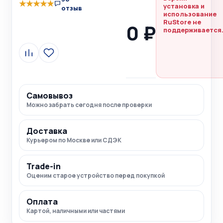
★
★
★
★
★
установка и
отзыв
использование
RuStore не
0 ₽
поддерживается
Сравнить
В
избранное
Самовывоз
Можно забрать сегодня после проверки
Доставка
Курьером по Москве или СДЭК
Trade-in
Оценим старое устройство перед покупкой
Оплата
Картой, наличными или частями