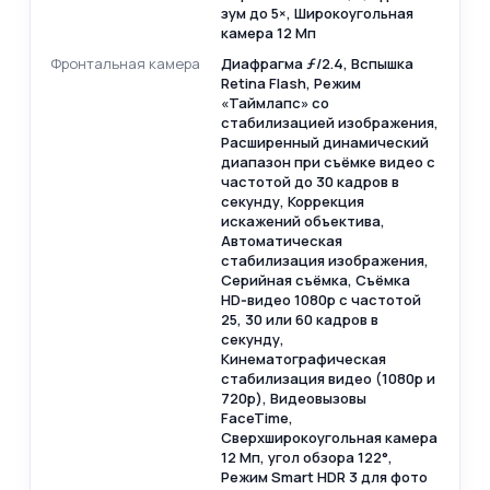
зум до 5×, Широкоугольная
камера 12 Мп
Фронтальная камера
Диафрагма ƒ/2.4, Вспышка
Retina Flash, Режим
«Таймлапс» со
стабилизацией изображения,
Расширенный динамический
диапазон при съёмке видео с
частотой до 30 кадров в
секунду, Коррекция
искажений объектива,
Автоматическая
стабилизация изображения,
Серийная съёмка, Съёмка
HD‑видео 1080p с частотой
25, 30 или 60 кадров в
секунду,
Кинематографическая
стабилизация видео (1080p и
720p), Видеовызовы
FaceTime,
Сверхширокоугольная камера
12 Мп, угол обзора 122°,
Режим Smart HDR 3 для фото