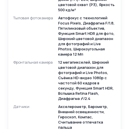
цветовой охват (P3), Яркость
500 кд/м²
Тыловая фотокамера
Автофокус с технологией
Focus Pixels, Диафрагма F/1.8,
Пятилинзовый объектив,
Функция Smart HDR для фото,
Широкий цветовой диапазон
для фотографий и Live
Photos, Широкоугольная
камера 12 Мп
Фронтальная камера
12 мегапикселей, Широкий
цветовой диапазон для
фотографий и Live Photos,
Съёмка HD‑видео 1080p с
частотой 60 кадров в
секунду, Функция Smart HDR,
Вспышка Retina Flash,
Диафрагма ƒ/2.4
Датчики
Акселерометр, Барометр,
Внешней освещенности,
Гироскоп, Компас,
Считывание отпечатка
пальца