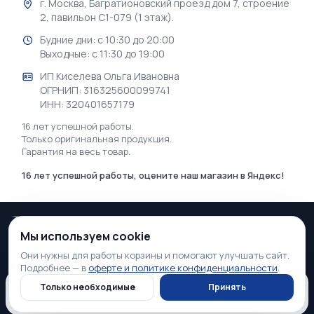
г. Москва, Багратионовский проезд дом 7, строение
2, павильон С1-079 (1 этаж).
Будние дни: с 10:30 до 20:00
Выходные: с 11:30 до 19:00
ИП Киселева Ольга Ивановна
ОГРНИП: 316325600099741
ИНН: 320401657179
16 лет успешной работы.
Только оригинальная продукция.
Гарантия на весь товар.
16 лет успешной работы, оцените наш магазин в Яндекс!
Мы используем cookie
2026 © GSM♕KING | Интернет-магазин электроники в Москве
Они нужны для работы корзины и помогают улучшать сайт.
Подробнее — в
оферте и политике конфиденциальности
.
Информация, касающаяся технических характеристик, свойств, наличия и
стоимости товара, а также условий оказания услуг, носит информационный
Нет в наличии
Только необходимые
Принять
Нет в наличии
характер и ни при каких условиях не является публичной офертой,
59 900 ₽
определяемой положениями п. 2 Статьи 437 Гражданского кодекса РФ.