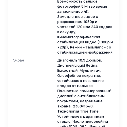
Возможность съёмки
фотографий 8 Мп во время
записи видео 4К,
Замедленное видео с
разрешением 1080р и
частотой 120 или 240 кадров
в секунду,
Кинематографическая
стабилизация видео (1080p и
720p), Режим «Таймлапс» со
стабилизацией изображения
Экран
Диагональ 10.9 дюймов,
Дисплей Liquid Retina,
Емкостный, Мультитач,
Олеофобное покрытие,
устойчивое к появлению
следов от пальцев,
Полностью ламинированный
дисплей c антибликовым
покрытием, Разрешение
экрана: 2360×1640,
Технология True Tone,
Устойчивое к царапинам
стекло, Число пикселей на
дюйм (PPI): 264, Широкий