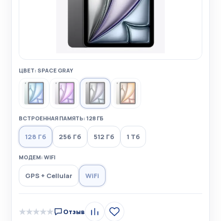
ЦВЕТ: SPACE GRAY
ВСТРОЕННАЯ ПАМЯТЬ: 128 ГБ
128 Гб
256 Гб
512 Гб
1 Тб
МОДЕМ: WIFI
GPS + Cellular
WiFi
★
★
★
★
★
Отзыв
Сравнить
В