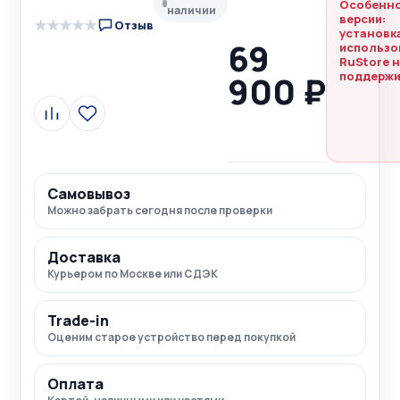
Особенн
наличии
версии:
★
★
★
★
★
Отзыв
установка
69
использо
RuStore 
900 ₽
поддержи
Сравнить
В
избранное
Самовывоз
Можно забрать сегодня после проверки
Доставка
Курьером по Москве или СДЭК
Trade-in
Оценим старое устройство перед покупкой
Оплата