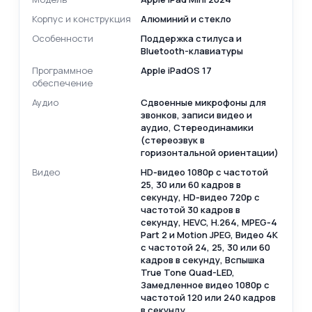
Корпус и конструкция
Алюминий и стекло
Особенности
Поддержка стилуса и
Bluetooth-клавиатуры
Программное
Apple iPadOS 17
обеспечение
Аудио
Сдвоенные микрофоны для
звонков, записи видео и
аудио, Стереодинамики
(стереозвук в
горизонтальной ориентации)
Видео
HD‑видео 1080p с частотой
25, 30 или 60 кадров в
секунду, HD‑видео 720p с
частотой 30 кадров в
секунду, HEVC, H.264, MPEG‑4
Part 2 и Motion JPEG, Видео 4K
с частотой 24, 25, 30 или 60
кадров в секунду, Вспышка
True Tone Quad-LED,
Замедленное видео 1080р с
частотой 120 или 240 кадров
в секунду,