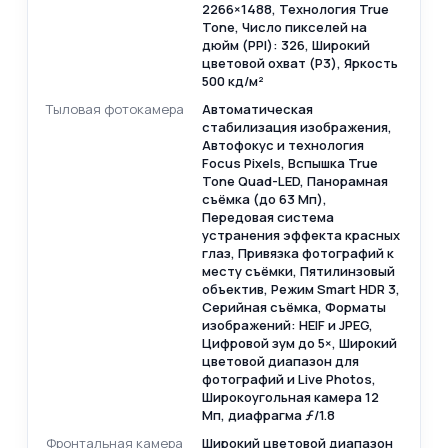
2266×1488, Технология True
Tone, Число пикселей на
дюйм (PPI): 326, Широкий
цветовой охват (P3), Яркость
500 кд/ м²
Тыловая фотокамера
Автоматическая
стабилизация изображения,
Автофокус и технология
Focus Pixels, Вспышка True
Tone Quad-LED, Панорамная
съёмка (до 63 Мп),
Передовая система
устранения эффекта красных
глаз, Привязка фотографий к
месту съёмки, Пятилинзовый
объектив, Режим Smart HDR 3,
Серийная съёмка, Форматы
изображений: HEIF и JPEG,
Цифровой зум до 5×, Широкий
цветовой диапазон для
фотографий и Live Photos,
Широкоугольная камера 12
Мп, диафрагма ƒ/1.8
Фронтальная камера
Широкий цветовой диапазон