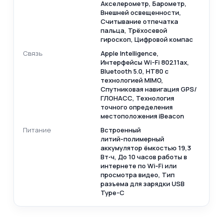
Акселерометр, Барометр,
Внешней освещенности,
Считывание отпечатка
пальца, Трёхосевой
гироскоп, Цифровой компас
Связь
Apple Intelligence,
Интерфейсы Wi-Fi 802.11ax,
Bluetooth 5.0, HT80 с
технологией MIMO,
Спутниковая навигация GPS/
ГЛОНАСС, Технология
точного определения
местоположения iBeacon
Питание
Встроенный
литий‑полимерный
аккумулятор ёмкостью 19,3
Вт∙ч, До 10 часов работы в
интернете по Wi‑Fi или
просмотра видео, Тип
разъема для зарядки USB
Type-C