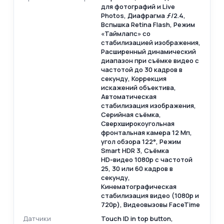
для фотографий и Live
Photos, Диафрагма ƒ/2.4,
Вспышка Retina Flash, Режим
«Таймлапс» со
стабилизацией изображения,
Расширенный динамический
диапазон при съёмке видео с
частотой до 30 кадров в
секунду, Коррекция
искажений объектива,
Автоматическая
стабилизация изображения,
Серийная съёмка,
Сверхширокоугольная
фронтальная камера 12 Мп,
угол обзора 122°, Режим
Smart HDR 3, Съёмка
HD‑видео 1080p с частотой
25, 30 или 60 кадров в
секунду,
Кинематографическая
стабилизация видео (1080p и
720p), Видеовызовы FaceTime
Датчики
Touch ID in top button,