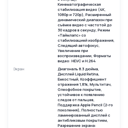
Кинематографическая
стабилизация видео (4K,
1080p и 720p), Расширенный
динамический диапазон при
съёмке видео с частотой до
30 кадров в секунду, Режим
«Таймлапс» со
стабилизацией изображения,
Следящий автофокус,
Увеличение при
воспроизведении, Форматы
видео: HEVC и H.264
Экран
Диагональ 8.3 дюйма,
Дисплей Liquid Retina,
Емкостный, Коэффициент
отражения 1,8%, Мультитач,
Олеофобное покрытие,
устойчивое к появлению
следов от пальцев,
Поддержка Apple Pencil (2‑го
поколения), Полностью
ламинированный дисплей c
антибликовым покрытием,
Разрешение экрана: