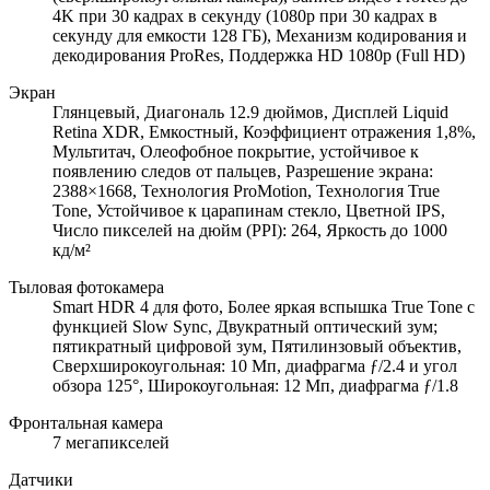
4K при 30 кадрах в секунду (1080p при 30 кадрах в
секунду для емкости 128 ГБ), Механизм кодирования и
декодирования ProRes, Поддержка HD 1080p (Full HD)
Экран
Глянцевый, Диагональ 12.9 дюймов, Дисплей Liquid
Retina XDR, Емкостный, Коэффициент отражения 1,8%,
Мультитач, Олеофобное покрытие, устойчивое к
появлению следов от пальцев, Разрешение экрана:
2388×1668, Технология ProMotion, Технология True
Tone, Устойчивое к царапинам стекло, Цветной IPS,
Число пикселей на дюйм (PPI): 264, Яркость до 1000
кд/ м²
Тыловая фотокамера
Smart HDR 4 для фото, Более яркая вспышка True Tone с
функцией Slow Sync, Двукратный оптический зум;
пятикратный цифровой зум, Пятилинзовый объектив,
Сверхширокоугольная: 10 Мп, диафрагма ƒ/ 2.4 и угол
обзора 125°, Широкоугольная: 12 Мп, диафрагма ƒ/ 1.8
Фронтальная камера
7 мегапикселей
Датчики