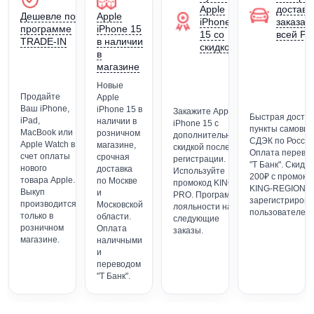
Apple
доставк
Дешевле по
Apple
iPhone
заказа 
программе
iPhone 15
15 со
всей Ро
TRADE-IN
в наличии
скидкой
в
магазине
Новые
Продайте
Apple
Ваш iPhone,
iPhone 15 в
Закажите Apple
Быстрая достав
iPad,
наличии в
iPhone 15 с
пункты самовы
MacBook или
розничном
дополнительной
СДЭК по России
Apple Watch в
магазине,
скидкой после
Оплата перево
счет оплаты
срочная
регистрации.
"Т Банк". Скидка
нового
доставка
Используйте
200₽ с промоко
товара Apple.
по Москве
промокод KING-
KING-REGION (
Выкуп
и
PRO. Программа
зарегистриров
производится
Московской
лояльности на
пользователей)
только в
области.
следующие
розничном
Оплата
заказы.
магазине.
наличными
и
переводом
"Т Банк".