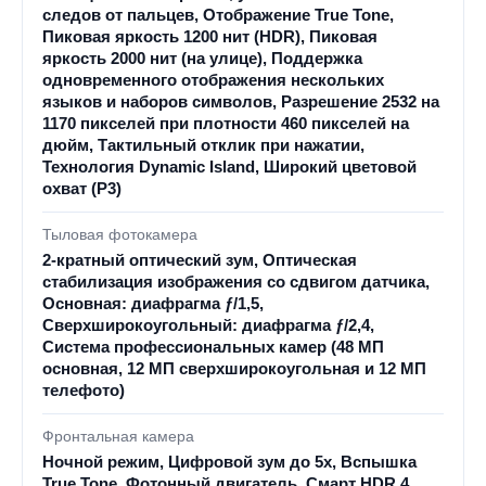
следов от пальцев, Отображение True Tone,
Пиковая яркость 1200 нит (HDR), Пиковая
яркость 2000 нит (на улице), Поддержка
одновременного отображения нескольких
языков и наборов символов, Разрешение 2532 на
1170 пикселей при плотности 460 пикселей на
дюйм, Тактильный отклик при нажатии,
Технология Dynamic Island, Широкий цветовой
охват (P3)
Тыловая фотокамера
2-кратный оптический зум, Оптическая
стабилизация изображения со сдвигом датчика,
Основная: диафрагма ƒ/1,5,
Сверхширокоугольный: диафрагма ƒ/2,4,
Система профессиональных камер (48 МП
основная, 12 МП сверхширокоугольная и 12 МП
телефото)
Фронтальная камера
Ночной режим, Цифровой зум до 5x, Вспышка
True Tone, Фотонный двигатель, Смарт HDR 4