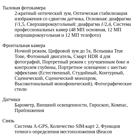
Тыловая фотокамера
2-кратный оптический зум, Оптическая стабилизация
изображения со сдвигом датчика, Основная: диафрагма
ƒ/1,5, Сверхширокоугольный: диафрагма ƒ/2,4, Система
профессиональных камер (48 МП основная, 12 МП
сверхширокоугольная и 12 МП телефото)
Фронтальная камера
Ночной режим, Цифровой зум до 5x, Вспышка True
Tone, Фотонный двигатель, Смарт HDR 4 для
фотографий, Портретный режим с улучшенным боке и
контролем глубины, Портретное освещение с шестью
эффектами (Естественный, Студийный, Контурный,
Сценический, Сценический монохром,
Высокотональный монофонический), Фотографические
стили
Датчики
Барометр, Внешней освещенности, Гироскоп, Компас,
Приближения
Связь
Cистема A-GPS, Количество SIM-карт 2, Функция
точного определения местоположения iBeacon