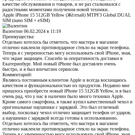
качестве обслуживания и товаров, и не раз сталкивался с
радостными моментами получения новой техники.
Apple iPhone 15 512GB Yellow (Жёлтый) MTPF3 Global DUAL
SIM (nano SIM + eSIM)
Валентин
06.02.2024 в 11:19
Преимущества:
Отдельно хотелось бы отметить, что мастера в магазине
отлично наклеили противоударное стекло на экран телефона.
Теперь я с уверенностью могу использовать свой iPhone, зная,
что экран защищен. Спасибо за оперативность доставки в
Екатеринбург. Мой новый iPhone был доставлен очень
быстро, и я был впечатлен сервисом.
Комментарий:
Являюсь постоянным клиентом Apple и всегда восхищаюсь
качеством и функциональностью их продуктов. Недавно мне
пришлось приобрести новый iPhone 15 512GB Yellow, и я был
очень рад, что у нас в наличии было много техники Apple.
Кроме самого смартфона, я также купил качественный чехол и
оригинальные наушники с зарядкой. Это был отличный
выбор, поскольку чехол отлично защищает телефон от ударов,
а наушники с зарядкой всегда готовы к использованию.
Отдельно хотелось бы отметить, что мастера в магазине
отлично наклеили противоударное стекло на экран телефона.
Теперь я с уверенностью могу использовать свой iPhone, зная,