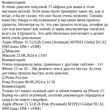
Комментарий:
Я очень доволен покупкой 15 айфона для мамы в этом
магазине весной. Хотя цены были примерно такие же, как и
везде, я бы не сказал, что они были очень низкими. Однако,
качество товара и обслуживание в магазине меня приятно
удивили. Несмотря на то, что уже прошло полгода, телефон до
сих пор выглядит как новый, и заряд аккумулятора снизился
всего на 4 процента. Это действительно впечатляет и делает
меня очень довольным.
Apple iPhone 15 512GB Green (Зелёный) MTPH3 Global DUAL
SIM (nano SIM + eSIM)
Максим
21.08.2024 в 13:05
Комментарий:
Очень порадовала цена, сравнивал с другими сайтами – тут
iPhone 15 на 20 – 30к дешевле чем в других местах. Кстати
доставка пришла быстро, всем доволен.
Рома Рохлин
08.08.2024 в 11:56
Комментарий:
Только тут нашел нужный цвет и объем памяти на iPhone 15.
Выбор на сайте огромный, поэтому рекомендую обращаться
сюда если ищете смартфон.
Apple iPhone 15 512GB Pink (Розовый) MTPD3 Global DUAL
SIM (nano SIM + eSIM)