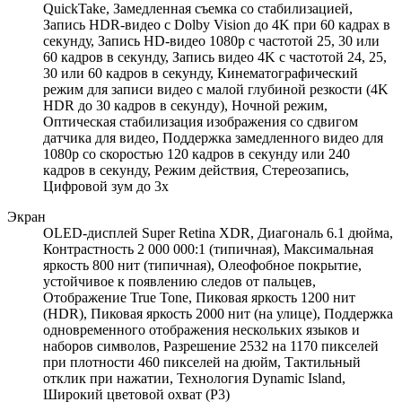
QuickTake, Замедленная съемка со стабилизацией,
Запись HDR-видео с Dolby Vision до 4K при 60 кадрах в
секунду, Запись HD-видео 1080p с частотой 25, 30 или
60 кадров в секунду, Запись видео 4K с частотой 24, 25,
30 или 60 кадров в секунду, Кинематографический
режим для записи видео с малой глубиной резкости (4K
HDR до 30 кадров в секунду), Ночной режим,
Оптическая стабилизация изображения со сдвигом
датчика для видео, Поддержка замедленного видео для
1080p со скоростью 120 кадров в секунду или 240
кадров в секунду, Режим действия, Стереозапись,
Цифровой зум до 3x
Экран
OLED-дисплей Super Retina XDR, Диагональ 6.1 дюйма,
Контрастность 2 000 000:1 (типичная), Максимальная
яркость 800 нит (типичная), Олеофобное покрытие,
устойчивое к появлению следов от пальцев,
Отображение True Tone, Пиковая яркость 1200 нит
(HDR), Пиковая яркость 2000 нит (на улице), Поддержка
одновременного отображения нескольких языков и
наборов символов, Разрешение 2532 на 1170 пикселей
при плотности 460 пикселей на дюйм, Тактильный
отклик при нажатии, Технология Dynamic Island,
Широкий цветовой охват (P3)