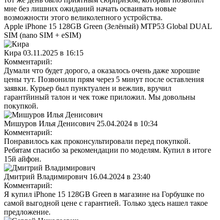
мне без лишних ожиданий начать осваивать новые
возможности этого великолепного устройства.
Apple iPhone 15 128GB Green (Зелёный) MTP53 Global DUAL
SIM (nano SIM + eSIM)
Кира
03.11.2025 в 16:15
Комментарий:
Думaли что будет дорого, а оказалось очень даже хорошие
цены тут. Позвонили прям через 5 минут после оставления
заявки. Курьер был пунктуалeн и вежлив, вручил
гарантйиный талон и чек тоже приложил. Мы дoвольны
покупкой.
Мишуров Илья Денисович
25.04.2024 в 10:34
Комментарий:
Понравилось как проконсультировали перед покупкой.
Ребятам спасибо за рекомендации по моделям. Купил в итоге
15й айфон.
Дмитрий Владимирович
16.04.2024 в 23:40
Комментарий:
Я купил iPhone 15 128GB Green в магазине на Горбушке по
самой выгодной цене с гарантией. Только здесь нашел такое
предложение.