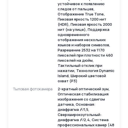
устойчивое к появлению
следов от пальцев,
Отображение True Tone,
Пиковая яркость 1200 нит
(HDR), Пиковая яркость 2000
нит (на улице), Поддержка
одновременного
отображения нескольких
языков и наборов символов,
Разрешение 2532 на 1170
пикселей при плотности 460
пикселей на дюйм,
Тактильный отклик при
нажатии, Технология Dynamic
Island, Широкий цветовой
охват (P3)
Тыловая фотокамера
2-кратный оптический зум,
Оптическая стабилизация
изображения со сдвигом
датчика, Основная:
диафрагма ƒ/1,5,
Сверхширокоугольный:
диафрагма ƒ/2,4, Система
профессиональных камер (48