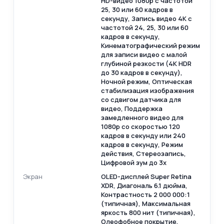
HD-видео 1080p с частотой
25, 30 или 60 кадров в
секунду, Запись видео 4K с
частотой 24, 25, 30 или 60
кадров в секунду,
Кинематографический режим
для записи видео с малой
глубиной резкости (4K HDR
до 30 кадров в секунду),
Ночной режим, Оптическая
стабилизация изображения
со сдвигом датчика для
видео, Поддержка
замедленного видео для
1080p со скоростью 120
кадров в секунду или 240
кадров в секунду, Режим
действия, Стереозапись,
Цифровой зум до 3x
Экран
OLED-дисплей Super Retina
XDR, Диагональ 6.1 дюйма,
Контрастность 2 000 000:1
(типичная), Максимальная
яркость 800 нит (типичная),
Олеофобное покрытие,