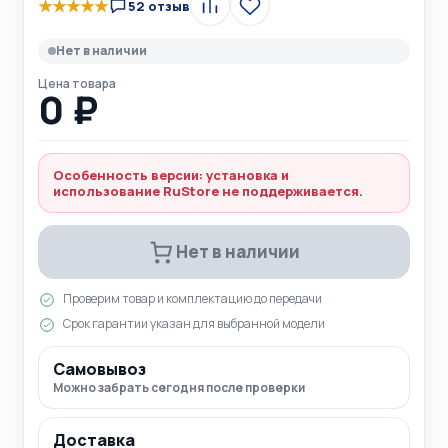
★
★
★
★
★
52 отзыв
Сравнить
В
избранное
Нет в наличии
Цена товара
0 ₽
Особенность версии: установка и
использование RuStore не поддерживается.
Нет в наличии
Проверим товар и комплектацию до передачи
Срок гарантии указан для выбранной модели
Самовывоз
Можно забрать сегодня после проверки
Доставка