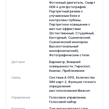
Фотонный двигатель, Смарт
HDR 4 для фотографий,
Портретный режим с
улучшенным боке и
контролем глубины,
Портретное освещение с
шестью эффектами
(Естественный, Студийный,
Контурный, Сценический,
Сценический монохром,
Высокотональный
монофонический),
Фотографические стили
Датчики
Барометр, Внешней
освещенности, Гироскоп,
Компас, Приближения
Связь
Cистема A-GPS, Количество
SIM-карт 2, Функция точного
определения
местоположения iBeacon
Управление
Голосовое управление,
Голосовой набор
Питание
Тип аккумулятора Li-Ion