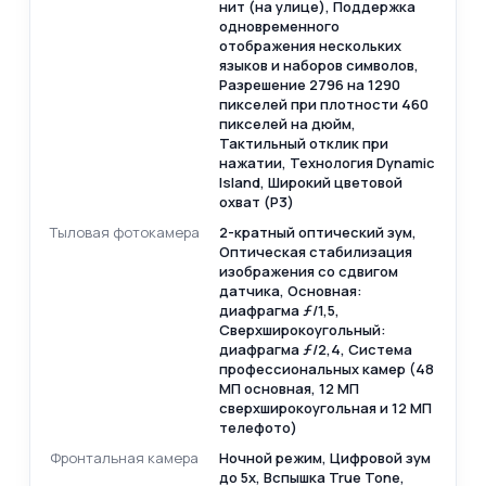
нит (на улице), Поддержка
одновременного
отображения нескольких
языков и наборов символов,
Разрешение 2796 на 1290
пикселей при плотности 460
пикселей на дюйм,
Тактильный отклик при
нажатии, Технология Dynamic
Island, Широкий цветовой
охват (P3)
Тыловая фотокамера
2-кратный оптический зум,
Оптическая стабилизация
изображения со сдвигом
датчика, Основная:
диафрагма ƒ/1,5,
Сверхширокоугольный:
диафрагма ƒ/2,4, Система
профессиональных камер (48
МП основная, 12 МП
сверхширокоугольная и 12 МП
телефото)
Фронтальная камера
Ночной режим, Цифровой зум
до 5x, Вспышка True Tone,