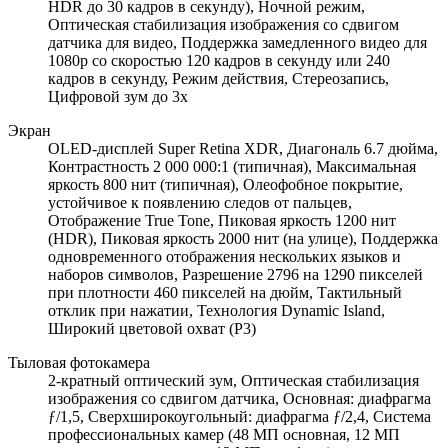
HDR до 30 кадров в секунду), Ночной режим,
Оптическая стабилизация изображения со сдвигом
датчика для видео, Поддержка замедленного видео для
1080p со скоростью 120 кадров в секунду или 240
кадров в секунду, Режим действия, Стереозапись,
Цифровой зум до 3x
Экран
OLED-дисплей Super Retina XDR, Диагональ 6.7 дюйма,
Контрастность 2 000 000:1 (типичная), Максимальная
яркость 800 нит (типичная), Олеофобное покрытие,
устойчивое к появлению следов от пальцев,
Отображение True Tone, Пиковая яркость 1200 нит
(HDR), Пиковая яркость 2000 нит (на улице), Поддержка
одновременного отображения нескольких языков и
наборов символов, Разрешение 2796 на 1290 пикселей
при плотности 460 пикселей на дюйм, Тактильный
отклик при нажатии, Технология Dynamic Island,
Широкий цветовой охват (P3)
Тыловая фотокамера
2-кратный оптический зум, Оптическая стабилизация
изображения со сдвигом датчика, Основная: диафрагма
ƒ/1,5, Сверхширокоугольный: диафрагма ƒ/2,4, Система
профессиональных камер (48 МП основная, 12 МП