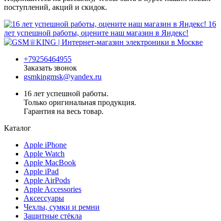
поступлений, акций и скидок.
16
лет успешной работы, оцените наш магазин в Яндекс!
+79256464955
Заказать звонок
gsmkingmsk@yandex.ru
16 лет успешной работы.
Только оригинальная продукция.
Гарантия на весь товар.
Каталог
Apple iPhone
Apple Watch
Apple MacBook
Apple iPad
Apple AirPods
Apple Accessories
Аксессуары
Чехлы, сумки и ремни
Защитные стёкла