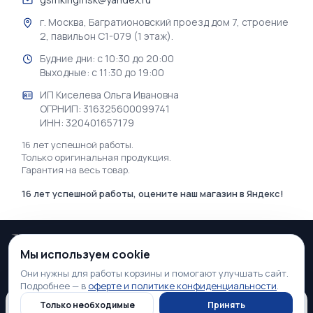
г. Москва, Багратионовский проезд дом 7, строение
2, павильон С1-079 (1 этаж).
Будние дни: с 10:30 до 20:00
Выходные: с 11:30 до 19:00
ИП Киселева Ольга Ивановна
ОГРНИП: 316325600099741
ИНН: 320401657179
16 лет успешной работы.
Только оригинальная продукция.
Гарантия на весь товар.
16 лет успешной работы, оцените наш магазин в Яндекс!
Мы используем cookie
2026 © GSM♕KING | Интернет-магазин электроники в Москве
Они нужны для работы корзины и помогают улучшать сайт.
Подробнее — в
оферте и политике конфиденциальности
.
Информация, касающаяся технических характеристик, свойств, наличия и
стоимости товара, а также условий оказания услуг, носит информационный
Нет в наличии
Только необходимые
Принять
Нет в наличии
характер и ни при каких условиях не является публичной офертой,