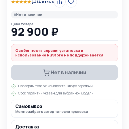
★
★
★
★
★
14 отзыв
Сравнить
В
избранное
Нет в наличии
Цена товара
92 900 ₽
Особенность версии: установка и
использование RuStore не поддерживается.
Нет в наличии
Проверим товар и комплектацию до передачи
Срок гарантии указан для выбранной модели
Самовывоз
Можно забрать сегодня после проверки
Доставка