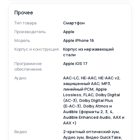
Прочее
Тип товара
Смартфон
Производитель
Apple
Модель
Apple iPhone 16
Корпус и конструкция
Корпус из нержавеющей
стали
Программное
Apple iOS 17
обеспечение
Аудио
AAC‑LC, HE‑AAC, HE-AAC v2,
защищенный AAC, MP3,
линейный PCM, Apple
Lossless, FLAC, Dolby Digital
(AC‑3), Dolby Digital Plus
(E‑AC‑3), Dolby Atmos и
Audible (форматы 2, 3, 4,
Audible Enhanced Audio, AAX и
AAX +)
Видео
2-кратный оптический зум,
Аудио зум, Видео QuickTake,