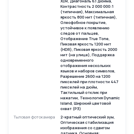
XDR, Диагональ 6.1 дюйма,
Контрастность 2 000 000:1
(типичная), Максимальная
яркость 800 нит (типичная),
Олеофобное покрытие,
устойчивое к появлению
следов от пальцев,
Отображение True Tone,
Пиковая яркость 1200 нит
(HDR), Пиковая яркость 2000
нит (на улице), Поддержка
одновременного
отображения нескольких
языков и наборов символов,
Разрешение 2600 на 1200
пикселей при плотности 447
пикселей на дюйм,
Тактильный отклик при
нажатии, Технология Dynamic
Island, Широкий цветовой
охват (P3)
Тыловая фотокамера
2-кратный оптический зум,
Оптическая стабилизация
изображения со сдвигом
датчика, Основная: