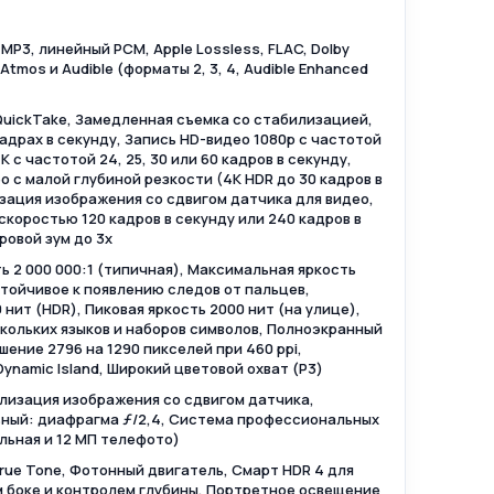
MP3, линейный PCM, Apple Lossless, FLAC, Dolby
by Atmos и Audible (форматы 2, 3, 4, Audible Enhanced
 QuickTake, Замедленная съемка со стабилизацией,
 кадрах в секунду, Запись HD-видео 1080p с частотой
K с частотой 24, 25, 30 или 60 кадров в секунду,
 с малой глубиной резкости (4K HDR до 30 кадров в
зация изображения со сдвигом датчика для видео,
коростью 120 кадров в секунду или 240 кадров в
ровой зум до 3x
ь 2 000 000:1 (типичная), Максимальная яркость
стойчивое к появлению следов от пальцев,
нит (HDR), Пиковая яркость 2000 нит (на улице),
ольких языков и наборов символов, Полноэкранный
ение 2796 на 1290 пикселей при 460 ppi,
ynamic Island, Широкий цветовой охват (P3)
лизация изображения со сдвигом датчика,
ьный: диафрагма ƒ/2,4, Система профессиональных
льная и 12 МП телефото)
rue Tone, Фотонный двигатель, Смарт HDR 4 для
 боке и контролем глубины, Портретное освещение