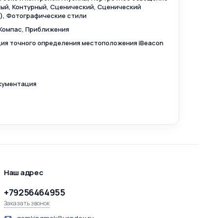
ый, Контурный, Сценический, Сценический
), Фотографические стили
 Компас, Приближения
ция точного определения местоположения iBeacon
окументация
Наш адрес
+79256464955
Заказать звонок