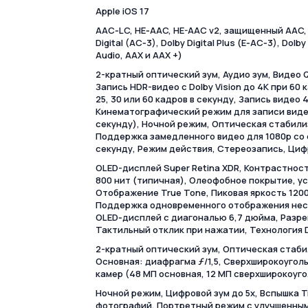
Apple iOS 17
AAC‑LC, HE‑AAC, HE-AAC v2, защищенный AAC, 
Digital (AC‑3), Dolby Digital Plus (E‑AC‑3), Dol
Audio, AAX и AAX +)
2-кратный оптический зум, Аудио зум, Видео
Запись HDR-видео с Dolby Vision до 4K при 60
25, 30 или 60 кадров в секунду, Запись видео 4
Кинематографический режим для записи видео
секунду), Ночной режим, Оптическая стабили
Поддержка замедленного видео для 1080p со с
секунду, Режим действия, Стереозапись, Циф
OLED-дисплей Super Retina XDR, Контрастност
800 нит (типичная), Олеофобное покрытие, у
Отображение True Tone, Пиковая яркость 1200 
Поддержка одновременного отображения неск
OLED‑дисплей с диагональю 6,7 дюйма, Разреш
Тактильный отклик при нажатии, Технология D
2-кратный оптический зум, Оптическая стаби
Основная: диафрагма ƒ/1,5, Сверхширокоугол
камер (48 МП основная, 12 МП сверхширокоуго
Ночной режим, Цифровой зум до 5x, Вспышка T
фотографий, Портретный режим с улучшенным