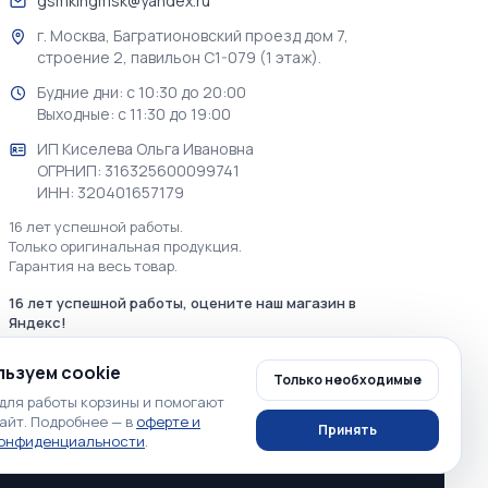
gsmkingmsk@yandex.ru
г. Москва, Багратионовский проезд дом 7,
строение 2, павильон С1-079 (1 этаж).
Будние дни: с 10:30 до 20:00
Выходные: с 11:30 до 19:00
ИП Киселева Ольга Ивановна
ОГРНИП: 316325600099741
ИНН: 320401657179
16 лет успешной работы.
Только оригинальная продукция.
Гарантия на весь товар.
16 лет успешной работы, оцените наш магазин в
Яндекс!
ьзуем cookie
Только необходимые
для работы корзины и помогают
айт. Подробнее — в
оферте и
Принять
конфиденциальности
.