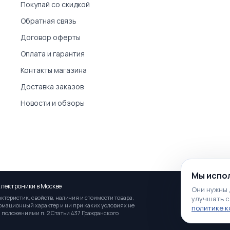
Покупай со скидкой
Обратная связь
Договор оферты
Оплата и гарантия
Контакты магазина
Доставка заказов
Новости и обзоры
Мы испол
лектроники в Москве
Они нужны 
теристик, свойств, наличия и стоимости товара,
улучшать с
ормационный характер и ни при каких условиях не
политике 
 положениями п. 2 Статьи 437 Гражданского