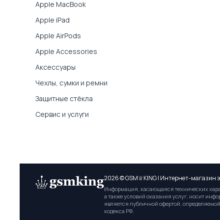
Apple MacBook
Apple iPad
Apple AirPods
Apple Accessories
Аксессуары
Чехлы, сумки и ремни
Защитные стёкла
Сервис и услуги
2026 © GSM♕KING | Интернет-магазин э
Информация, касающаяся технических харак
а также условий оказания услуг, носит инф
является публичной офертой, определяемой
кодекса РФ.