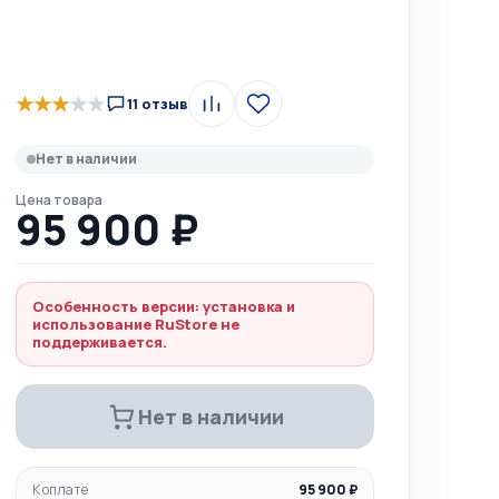
★
★
★
★
★
11 отзыв
Сравнить
В
избранное
Нет в наличии
Цена товара
95 900 ₽
Особенность версии: установка и
использование RuStore не
поддерживается.
Нет в наличии
К оплате
95 900 ₽