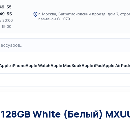
-49-55
-49-55
г. Москва, Багратионовский проезд, дом 7, стро
павильон С1-079
о 20:00
о 19:00
Apple iPhone
Apple Watch
Apple MacBook
Apple iPad
Apple AirPod
us 128GB White (Белый) MX