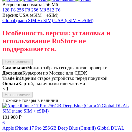
Встроенная память: 256 Мб
128 Гб
256 Гб
256 Мб
512 Гб
Версия: USA (eSIM + eSIM)
Global (nano SIM + eSIM)
USA (eSIM + eSIM)
Особенность версии: установка и
использование RuStore не
поддерживается.
Нет в наличии
Самовывоз
Можно забрать сегодня после проверки
Доставка
Курьером по Москве или СДЭК
Trade-in
Оценим старое устройство перед покупкой
Оплата
Картой, наличными или частями
×
1
Нет в наличии
Похожие товары в наличии
101 900 ₽
6
Apple iPhone 17 Pro 256GB Deep Blue (Синий) Global DUAL