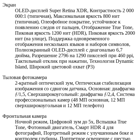
Экран
OLED-дисплей Super Retina XDR, Контрастность 2 000
000:1 (типичная), Максимальная яркость 800 нит
(типичная), Олеофобное покрытие, устойчивое к
появлению следов от пальцев, Отображение True Tone,
Пиковая яркость 1200 нит (HDR), Пиковая яркость 2000
нит (на улице), Поддержка одновременного
отображения нескольких языков и наборов символов,
Полноэкранный OLED‑дисплей с диагональю 6,7
дюйма, Разрешение 2796 на 1290 пикселей при 460 ppi,
Тактильный отклик при нажатии, Технология Dynamic
Island, Широкий цветовой охват (P3)
Тыловая фотокамера
2-кратный оптический зум, Оптическая стабилизация
изображения со сдвигом датчика, Основная: диафрагма
ƒ/1,5, Сверхширокоугольный: диафрагма ƒ/2,4, Система
профессиональных камер (48 МП основная, 12 МП
сверхширокоугольная и 12 МП телефото)
Фронтальная камера
Ночной режим, Цифровой зум до 5x, Вспышка True
Tone, Фотонный двигатель, Смарт HDR 4 для
фотографий, Портретный режим с улучшенным боке и
контролем глубины, Портретное освещение с шестью