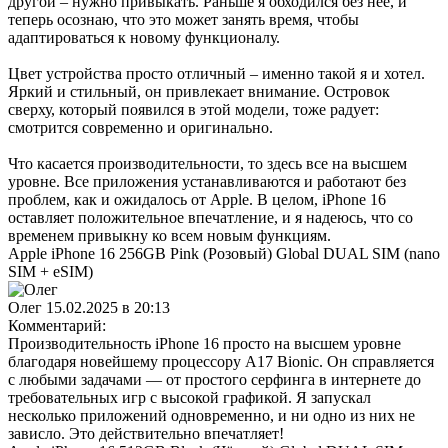
другой – нужно привыкать. Раньше я обходился без нее, и
теперь осознаю, что это может занять время, чтобы
адаптироваться к новому функционалу.
Цвет устройства просто отличный – именно такой я и хотел.
Яркий и стильный, он привлекает внимание. Островок
сверху, который появился в этой модели, тоже радует:
смотрится современно и оригинально.
Что касается производительности, то здесь все на высшем
уровне. Все приложения устанавливаются и работают без
проблем, как и ожидалось от Apple. В целом, iPhone 16
оставляет положительное впечатление, и я надеюсь, что со
временем привыкну ко всем новым функциям.
Apple iPhone 16 256GB Pink (Розовый) Global DUAL SIM (nano
SIM + eSIM)
Олег
15.02.2025 в 20:13
Комментарий:
Производительность iPhone 16 просто на высшем уровне
благодаря новейшему процессору A17 Bionic. Он справляется
с любыми задачами — от простого серфинга в интернете до
требовательных игр с высокой графикой. Я запускал
несколько приложений одновременно, и ни одно из них не
зависло. Это действительно впечатляет!