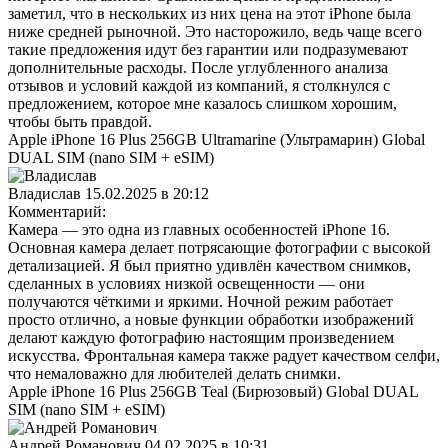
заметил, что в нескольких из них цена на этот iPhone была
ниже средней рыночной. Это насторожило, ведь чаще всего
такие предложения идут без гарантии или подразумевают
дополнительные расходы. После углубленного анализа
отзывов и условий каждой из компаний, я столкнулся с
предложением, которое мне казалось слишком хорошим,
чтобы быть правдой.
Apple iPhone 16 Plus 256GB Ultramarine (Ультрамарин) Global
DUAL SIM (nano SIM + eSIM)
Владислав
15.02.2025 в 20:12
Комментарий:
Камера — это одна из главных особенностей iPhone 16.
Основная камера делает потрясающие фотографии с высокой
детализацией. Я был приятно удивлён качеством снимков,
сделанных в условиях низкой освещенности — они
получаются чёткими и яркими. Ночной режим работает
просто отлично, а новые функции обработки изображений
делают каждую фотографию настоящим произведением
искусства. Фронтальная камера также радует качеством селфи,
что немаловажно для любителей делать снимки.
Apple iPhone 16 Plus 256GB Teal (Бирюзовый) Global DUAL
SIM (nano SIM + eSIM)
Андрей Романович
04.02.2025 в 10:31