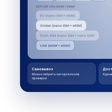
ВЕРСИЯ: USA (ESIM + ESIM)
EU (nano SIM + eSIM)
Global (nano SIM + eSIM)
DUAL SIM (nano SIM + nano SIM)
USA (eSIM + eSIM)
Самовывоз
Дост
Можно забрать сегодня после
Курье
проверки