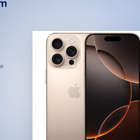
um
ед
и