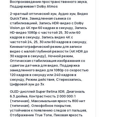
Воспроизведение пространственного звука,
Поддерживает Dolby Atmos
2-кратный оптический зум, Аудио зум, Видео
QuickTake, Замедленная съемка со
стабилизацией, Запись HDR-видео с Dolby
Vision до 4K при 60 кадрах в секунду, Запись
HD-видео 1080p с частотой 25, 30 или 60
кадров в секунду, Запись видео 4K с
частотой 24, 25, 30 или 60 кадров в секунду,
Кинематографический режим для записи
видео с малой глубиной резкости (4K HDR до
30 кадров в секунду), Ночной режим,
Оптическая стабилизация изображения со
сдвигом датчика для видео, Поддержка
замедленного видео для 1080p со скоростью
120 кадров в секунду или 240 кадров в
секунду, Режим действия, Стереозапись,
Цифровой зум до 3x
OLED-дисплей Super Retina XDR, Диагональ
6.3 дюйма, Контрастность 2 000 000:1
(типичная), Максимальная яркость 800 нит
(типичная), Олеофобное покрытие,
устойчивое к появлению следов от пальцев,
Отображение True Tone, Пиковая яркость