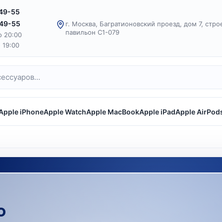
-49-55
-49-55
г. Москва, Багратионовский проезд, дом 7, стро
павильон С1-079
о 20:00
о 19:00
Apple iPhone
Apple Watch
Apple MacBook
Apple iPad
Apple AirPod
o