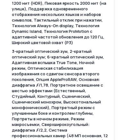
1200 нит (HDR), Пиковая яркость 2000 нит (на
улице), Поддержка одновременного
отображения нескольких языков и наборов
символов, Тактильный отклик при нажатии,
Технология Always-On display, Технология
Dynamic Island, Технология ProMotion с
адаптивной частотой обновления до 120 Гц,
Широкий цветовой охват (P3)
3-кратный оптический зум, 2-кратный
оптический зум; 6-кратный оптический зум,
Адаптивная вспышка True Tone, Ночной
режим, Оптическая стабилизация
изображения со сдвигом сенсора второго
поколения, Опция AppleProRAW, Основная:
диафрагма ƒ/1,78, Портретное освещение с
шестью эффектами (Естественный,
Студийный, Контурный, Сценический,
Сценический монохром, Высокотональный
монофонический), Портретный режим с
улучшенным боке и контролем глубины,
Портреты в ночном режиме, Режим
макросъемки, Сверхширокоугольный:
диафрагма ƒ/2,2, Система
профессиональных камер (48 МП основная, 12