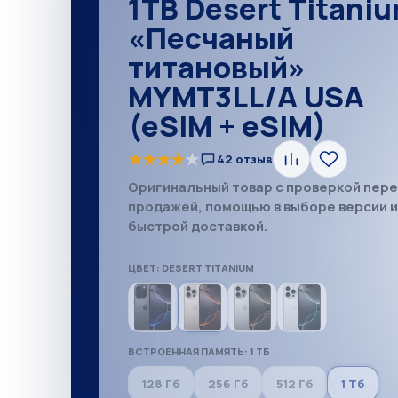
1TB Desert Titani
«Песчаный
титановый»
MYMT3LL/A USA
(eSIM + eSIM)
★
★
★
★
★
42 отзыв
Сравнить
В
избранное
Оригинальный товар с проверкой пер
продажей, помощью в выборе версии 
быстрой доставкой.
ЦВЕТ: DESERT TITANIUM
ВСТРОЕННАЯ ПАМЯТЬ: 1 ТБ
128 Гб
256 Гб
512 Гб
1 Тб