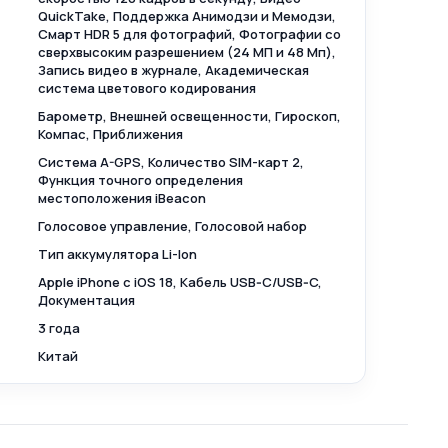
QuickTake, Поддержка Анимодзи и Мемодзи,
Смарт HDR 5 для фотографий, Фотографии со
сверхвысоким разрешением (24 МП и 48 Мп),
Запись видео в журнале, Академическая
система цветового кодирования
Барометр, Внешней освещенности, Гироскоп,
Компас, Приближения
Cистема A-GPS, Количество SIM-карт 2,
Функция точного определения
местоположения iBeacon
Голосовое управление, Голосовой набор
Тип аккумулятора Li-Ion
Apple iPhone с iOS 18, Кабель USB‑C/USB‑C,
Документация
3 года
Китай