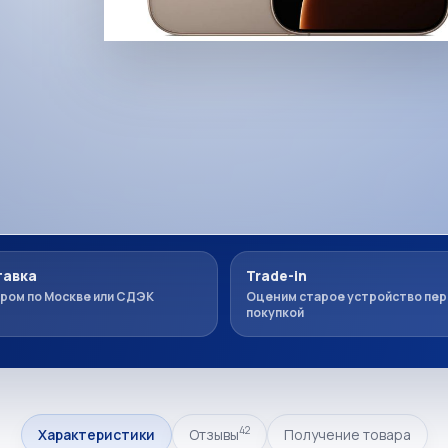
авка
Trade-in
ром по Москве или СДЭК
Оценим старое устройство пе
покупкой
42
Характеристики
Отзывы
Получение товара