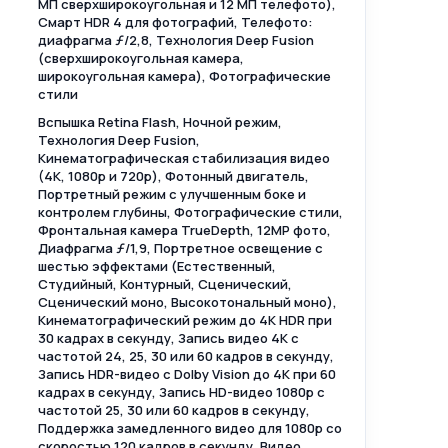
МП сверхширокоугольная и 12 МП телефото),
Смарт HDR 4 для фотографий, Телефото:
диафрагма ƒ/2,8, Технология Deep Fusion
(сверхширокоугольная камера,
широкоугольная камера), Фотографические
стили
Вспышка Retina Flash, Ночной режим,
Технология Deep Fusion,
Кинематографическая стабилизация видео
(4K, 1080p и 720p), Фотонный двигатель,
Портретный режим с улучшенным боке и
контролем глубины, Фотографические стили,
Фронтальная камера TrueDepth, 12MP фото,
Диафрагма ƒ/1,9, Портретное освещение с
шестью эффектами (Естественный,
Студийный, Контурный, Сценический,
Сценический моно, Высокотональный моно),
Кинематографический режим до 4K HDR при
30 кадрах в секунду, Запись видео 4K с
частотой 24, 25, 30 или 60 кадров в секунду,
Запись HDR-видео с Dolby Vision до 4K при 60
кадрах в секунду, Запись HD-видео 1080p с
частотой 25, 30 или 60 кадров в секунду,
Поддержка замедленного видео для 1080p со
скоростью 120 кадров в секунду, Видео