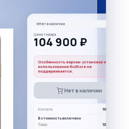
Нет в наличии
Цена товара
104 900 ₽
Особенность версии: установка и
использование RuStore не
поддерживается.
Нет в наличии
К оплате
104 900 ₽
В стоимость включено
Товар
104 900 ₽