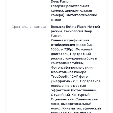
Deep Fusion
(сверхширокоугольная
камера, широкоугольная
камера), Фотографические
стили
Фронтальная камера
Вспышка Retina Flash, Ночной
режим, Технология Deep
Fusion,
Кинематографическая
стабилизация видео (4K,
1080p и 720p), Фотонный
двигатель, Портретный
режим с улучшенным боке и
контролем глубины,
Фотографические стили,
Фронтальная камера
TrueDepth, 12MP фото,
Диафрагма ƒ/1,9, Портретное
освещение с шестью
эффектами (Естественный,
Студийный, Контурный,
Сценический, Сценический
моно, Высокотональный
моно), Кинематографический
режим до 4K HDR при 30