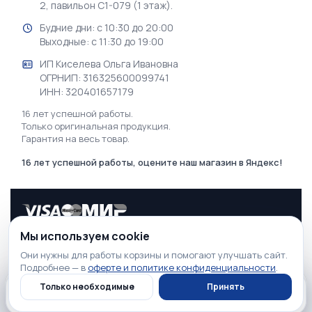
2, павильон С1-079 (1 этаж).
Будние дни: с 10:30 до 20:00
Выходные: с 11:30 до 19:00
ИП Киселева Ольга Ивановна
ОГРНИП: 316325600099741
ИНН: 320401657179
16 лет успешной работы.
Только оригинальная продукция.
Гарантия на весь товар.
16 лет успешной работы, оцените наш магазин в Яндекс!
Мы используем cookie
2026 © GSM♕KING | Интернет-магазин электроники в Москве
Они нужны для работы корзины и помогают улучшать сайт.
Информация, касающаяся технических характеристик, свойств,
Подробнее — в
оферте и политике конфиденциальности
.
наличия и стоимости товара, а также условий оказания услуг, носит
информационный характер и ни при каких условиях не является
Нет в наличии
Только необходимые
Принять
публичной офертой, определяемой положениями п. 2 Статьи 437
Нет в наличии
154 900 ₽
Гражданского кодекса РФ.
Главная
Каталог
Профиль
Корзина