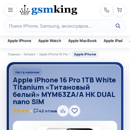
Перейти к содержимому
Поиск по каталогу
Apple iPhone
Apple Watch
Apple MacBook
Apple iPad
Главная
Каталог
Apple iPhone 16 Pro
Apple iPhone
Нет в наличии
Apple iPhone 16 Pro 1TB White
Titanium «Титановый
белый» MYM63ZA/A HK DUAL
nano SIM
★
★
★
★
★
42 отзыв
Сравнить
В
избранное