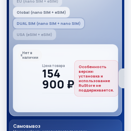
EU (nano SIM + eSIM)
Global (nano SIM + eSIM)
DUAL SIM (nano SIM + nano SIM)
USA (eSIM + eSIM)
Нет в
наличии
Цена товара
Особенность
154
версии:
установка и
900 ₽
использование
RuStore не
поддерживается.
Самовывоз