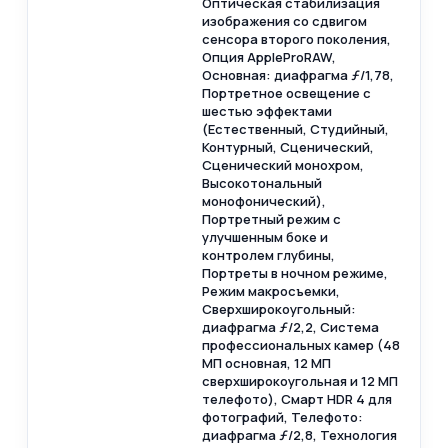
Оптическая стабилизация
изображения со сдвигом
сенсора второго поколения,
Опция AppleProRAW,
Основная: диафрагма ƒ/1,78,
Портретное освещение с
шестью эффектами
(Естественный, Студийный,
Контурный, Сценический,
Сценический монохром,
Высокотональный
монофонический),
Портретный режим с
улучшенным боке и
контролем глубины,
Портреты в ночном режиме,
Режим макросъемки,
Сверхширокоугольный:
диафрагма ƒ/2,2, Система
профессиональных камер (48
МП основная, 12 МП
сверхширокоугольная и 12 МП
телефото), Смарт HDR 4 для
фотографий, Телефото:
диафрагма ƒ/2,8, Технология