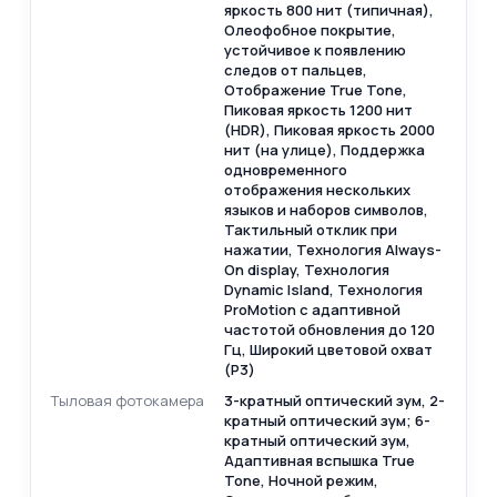
яркость 800 нит (типичная),
Олеофобное покрытие,
устойчивое к появлению
следов от пальцев,
Отображение True Tone,
Пиковая яркость 1200 нит
(HDR), Пиковая яркость 2000
нит (на улице), Поддержка
одновременного
отображения нескольких
языков и наборов символов,
Тактильный отклик при
нажатии, Технология Always-
On display, Технология
Dynamic Island, Технология
ProMotion с адаптивной
частотой обновления до 120
Гц, Широкий цветовой охват
(P3)
Тыловая фотокамера
3-кратный оптический зум, 2-
кратный оптический зум; 6-
кратный оптический зум,
Адаптивная вспышка True
Tone, Ночной режим,