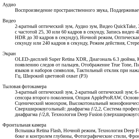
Аудио
Воспроизведение пространственного звука, Поддерживае
Видео
2-кратный оптический зум, Аудио зум, Видео QuickTake, 
с частотой 25, 30 или 60 кадров в секунду, Запись видео
HDR до 30 кадров в секунду), Ночной режим, Оптическая
секунду или 240 кадров в секунду, Режим действия, Стер
Экран
OLED-дисплей Super Retina XDR, Диагональ 6.3 дюйма, К
появлению следов от пальцев, Отображение True Tone, П
языков и наборов символов, Тактильный отклик при нажат
Гц, Широкий цветовой охват (P3)
Тыловая фотокамера
3-кратный оптический зум, 2-кратный оптический зум; 6
сенсора второго поколения, Опция AppleProRAW, Основн
Сценический монохром, Высокотональный монофонически
Сверхширокоугольный: диафрагма ƒ/2,2, Система профес
диафрагма ƒ/2,8, Технология Deep Fusion (сверхширокоуг
Фронтальная камера
Вспышка Retina Flash, Ночной режим, Технология Deep F
боке и контролем глубины, Фотографические стили, Фрон