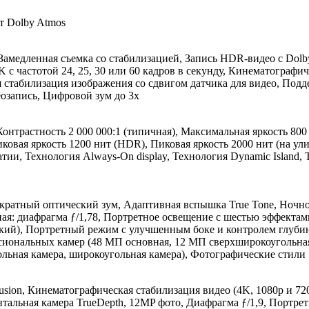
т Dolby Atmos
Замедленная съемка со стабилизацией, Запись HDR-видео с Dolby
 4K с частотой 24, 25, 30 или 60 кадров в секунду, Кинематограф
 стабилизация изображения со сдвигом датчика для видео, Подде
еозапись, Цифровой зум до 3x
онтрастность 2 000 000:1 (типичная), Максимальная яркость 800
иковая яркость 1200 нит (HDR), Пиковая яркость 2000 нит (на у
ии, Технология Always-On display, Технология Dynamic Island, 
-кратный оптический зум, Адаптивная вспышка True Tone, Ночн
ая: диафрагма ƒ/1,78, Портретное освещение с шестью эффекта
й), Портретный режим с улучшенным боке и контролем глубин
сиональных камер (48 МП основная, 12 МП сверхширокоугольная
ольная камера, широкоугольная камера), Фотографические стили
usion, Кинематографическая стабилизация видео (4K, 1080p и 
тальная камера TrueDepth, 12MP фото, Диафрагма ƒ/1,9, Портре