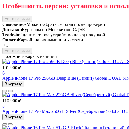
Особенность версии: установка и испол
Нет в наличии
Самовывоз
Можно забрать сегодня после проверки
Доставка
Курьером по Москве или СДЭК
Trade-in
Оценим старое устройство перед покупкой
Оплата
Картой, наличными или частями
×
1
Нет в наличии
Похожие товары в наличии
101 900 ₽
6
Apple iPhone 17 Pro 256GB Deep Blue (Синий) Global DUAL SIM
В корзину
110 900 ₽
8
Apple iPhone 17 Pro Max 256GB Silver (Серебристый) Global D
В корзину