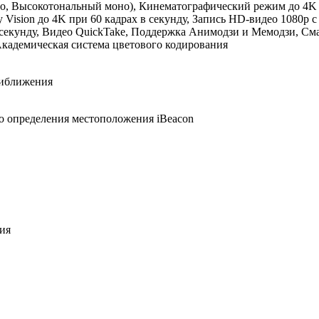
 Высокотональный моно), Кинематографический режим до 4K HD
y Vision до 4K при 60 кадрах в секунду, Запись HD-видео 1080p с
 в секунду, Видео QuickTake, Поддержка Анимодзи и Мемодзи, С
Академическая система цветового кодирования
риближения
о определения местоположения iBeacon
ия