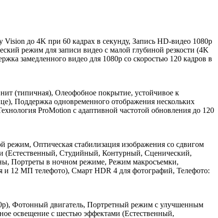
 Vision до 4K при 60 кадрах в секунду, Запись HD-видео 1080p
ический режим для записи видео с малой глубиной резкости (4K
ржка замедленного видео для 1080p со скоростью 120 кадров в
 нит (типичная), Олеофобное покрытие, устойчивое к
лице), Поддержка одновременного отображения нескольких
Технология ProMotion с адаптивной частотой обновления до 120
ой режим, Оптическая стабилизация изображения со сдвигом
ми (Естественный, Студийный, Контурный, Сценический,
ы, Портреты в ночном режиме, Режим макросъемки,
 и 12 МП телефото), Смарт HDR 4 для фотографий, Телефото:
720p), Фотонный двигатель, Портретный режим с улучшенным
тное освещение с шестью эффектами (Естественный,