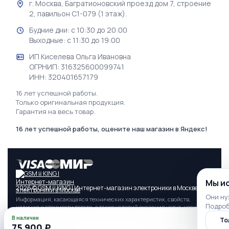
г. Москва, Багратионовский проезд дом 7, строение
2, павильон С1-079 (1 этаж).
Будние дни: с 10:30 до 20:00
Выходные: с 11:30 до 19:00
ИП Киселева Ольга Ивановна
ОГРНИП: 316325600099741
ИНН: 320401657179
16 лет успешной работы.
Только оригинальная продукция.
Гарантия на весь товар.
16 лет успешной работы, оцените наш магазин в Яндекс!
Мы и
2026 © GSM♕KING | Интернет-магазин электроники в Москве
Они ну
Информация, касающаяся технических характеристик, свойств,
Подроб
наличия и стоимости товара, а также условий оказания услуг, носит
информационный характер и ни при каких условиях не является
В наличии
То
публичной офертой, определяемой положениями п. 2 Статьи 437
75 900 ₽