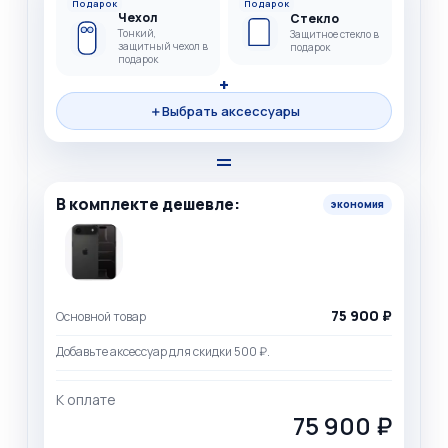
Подарок
Подарок
Чехол
Стекло
Тонкий,
Защитное стекло в
защитный чехол в
подарок
подарок
+
＋
Выбрать аксессуары
=
В комплекте дешевле:
экономия
75 900 ₽
Основной товар
Добавьте аксессуар для скидки 500 ₽.
К оплате
75 900 ₽