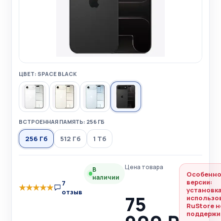
ЦВЕТ: SPACE BLACK
ВСТРОЕННАЯ ПАМЯТЬ: 256 ГБ
256 Гб
512 Гб
1 Тб
Цена товара
В
Особенно
наличии
версии:
7
★
★
★
★
★
установка
отзыв
75
использо
RuStore н
поддержи