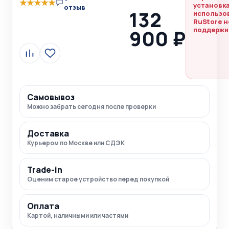
★
★
★
★
★
установка
отзыв
132
использо
RuStore н
900 ₽
поддержи
Сравнить
В
избранное
Самовывоз
Можно забрать сегодня после проверки
Доставка
Курьером по Москве или СДЭК
Trade-in
Оценим старое устройство перед покупкой
Оплата
Картой, наличными или частями