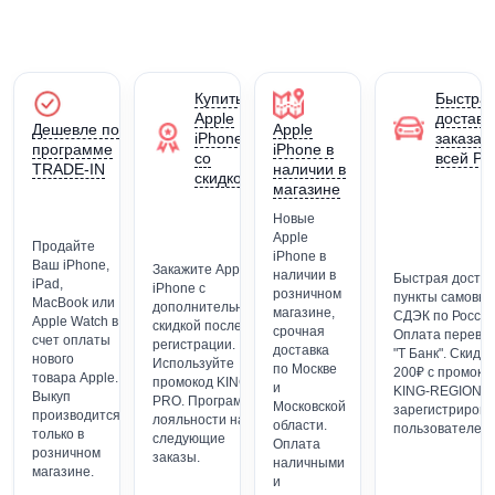
Купить
Быстра
Apple
доставк
Дешевле по
Apple
iPhone
заказа 
программе
iPhone в
со
всей Ро
TRADE-IN
наличии в
скидкой
магазине
Новые
Apple
Продайте
iPhone в
Ваш iPhone,
Закажите Apple
наличии в
Быстрая достав
iPad,
iPhone с
розничном
пункты самовы
MacBook или
дополнительной
магазине,
СДЭК по России
Apple Watch в
скидкой после
срочная
Оплата перево
счет оплаты
регистрации.
доставка
"Т Банк". Скидка
нового
Используйте
по Москве
200₽ с промоко
товара Apple.
промокод KING-
и
KING-REGION (
Выкуп
PRO. Программа
Московской
зарегистриров
производится
лояльности на
области.
пользователей)
только в
следующие
Оплата
розничном
заказы.
наличными
магазине.
и